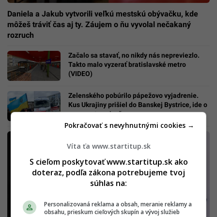
Daniela a Jakub vytvorili veľkú mestskú obývačku, kde
môžeš tráviť čas aj ty. Záujem o ňu vyvolal nečakaný
rozruch
Začalo sa stavať, no nikdy nás nepreviezlo.
Takto malo vyzerať bratislavské metro
(VIDEO)
Zelenského pobúrilo pápežovo vyjadrenie.
Kus Ukrajiny prišiel do Banskej Bystrice, ide o
„memento vojny“
Pokračovať s nevyhnutnými cookies →
Víta ťa www.startitup.sk
S cieľom poskytovať www.startitup.sk ako
doteraz, podľa zákona potrebujeme tvoj
súhlas na:
Personalizovaná reklama a obsah, meranie reklamy a
obsahu, prieskum cieľových skupín a vývoj služieb