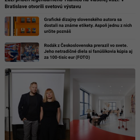
Bratislave otvorili svetovú výstavu
Grafické dizajny slovenského autora sa
dostali na známe etikety. Aspoň jednu z nich
určite poznáš
Rodák z Československa prerazil vo svete.
Jeho netradičné diela si fanúšikovia kúpia aj
za 100-tisíc eur (FOTO)