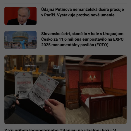
Údajná Putinova nemanželská dcéra pracuje
v Paríži. Vystavuje protivojnové umenie
Slovensko šetrí, skončilo v hale s Uruguajom.
Česko za 11,6 milióna eur postavilo na EXPO
2025 monumentálny pavilón (FOTO)
Zaži príbeh legendárneho Titanicu na vlastnej koži: V