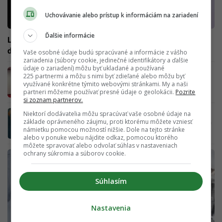
Uchovávanie alebo prístup k informáciám na zariadení
Ďalšie informácie
Lietadlá obľúbenej aerolinky Slovákov sa „oblečú“ do
dizajnu od kurátorky z Rimavskej Soboty
Vaše osobné údaje budú spracúvané a informácie z vášho
zariadenia (súbory cookie, jedinečné identifikátory a ďalšie
údaje o zariadení) môžu byť ukladané a používané
Mladík zjedol na výstave „umelecké dielo“ v
225 partnermi a môžu s nimi byť zdieľané alebo môžu byť
hodnote 150-tisíc dolárov, návštevníci sa
využívané konkrétne týmito webovými stránkami. My a naši
nemo prizerali (VIDEO)
partneri môžeme používať presné údaje o geolokácii.
Pozrite
si zoznam partnerov.
Neuveriteľný omyl: Egypťanov sme
Niektorí dodávatelia môžu spracúvať vaše osobné údaje na
základe oprávneného záujmu, proti ktorému môžete vzniesť
nepochopili. Vedci odhaľujú pravdu o starých
námietku pomocou možností nižšie. Dole na tejto stránke
múmiách
alebo v ponuke webu nájdite odkaz, pomocou ktorého
môžete spravovať alebo odvolať súhlas v nastaveniach
ochrany súkromia a súborov cookie.
Súhlasím
Nastavenia