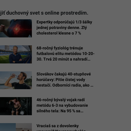
iť duchovný svet s online prostredím.
Expertky odporúčajú 1/3 šálky
jednej potraviny denne. Zlý
cholesterol klesne o 7 %
68-ročný fyziológ trénuje
futbalovú elitu metódou 10-20-
30. Trvá 20 minút a nahradí
hodiny behu
Slovákov čakajú 40-stupňové
horúčavy: Pitie čistej vody
nestačí. Odborníci radia, ako sa
správne hydratovať
46-ročný bývalý vojak radí
metódu 6-3 na vybudovanie
silného tela: Na 95 % sa
dostaneš tam, kam sa chceš
Vraciaš sa z dovolenky