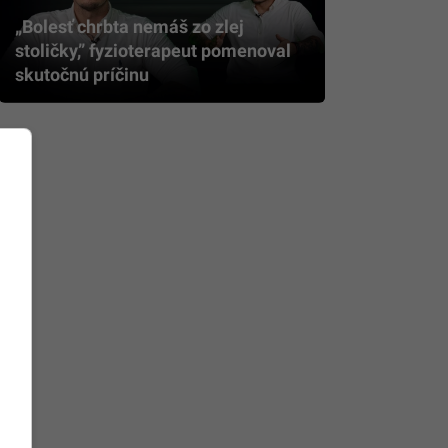
„Bolesť chrbta nemáš zo zlej
stoličky,” fyzioterapeut pomenoval
skutočnú príčinu