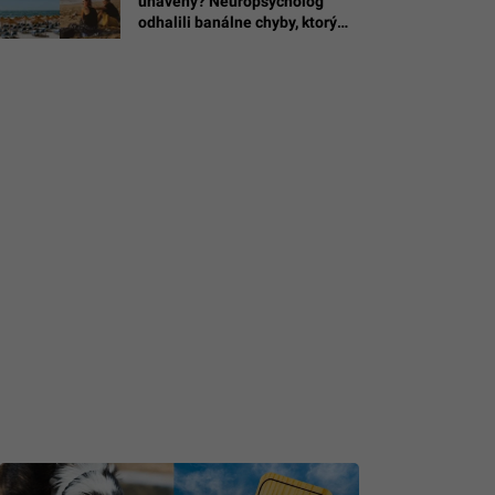
unavený? Neuropsychológ
odhalili banálne chyby, ktorými
si zbytočne ničíš oddych