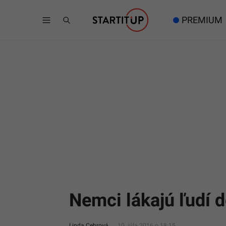
PREMIUM
Nemci lákajú ľudí 
Linda Cebrová
10. júla 2016 o 18:15