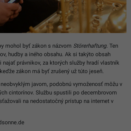
 by mohol byť zákon s názvom
Störerhaftung
. Ten
mov, hudby a iného obsahu. Ak si takýto obsah
 najať právnikov, za ktorých služby hradí vlastník
 keďže zákon má byť zrušený už túto jeseň.
ť neobvyklým javom, podobnú vymoženosť môžu v
ých cintorínov. Službu spustili po decembrovom
ťažovali na nedostatočný prístup na internet v
dsonne.de