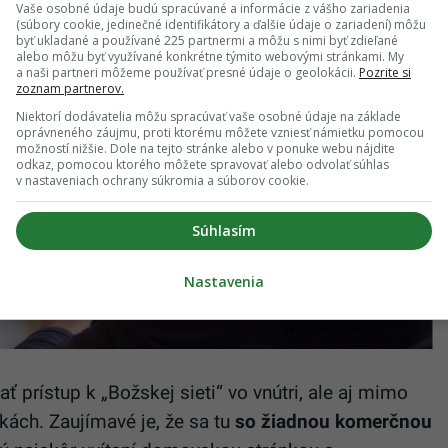
Vaše osobné údaje budú spracúvané a informácie z vášho zariadenia
(súbory cookie, jedinečné identifikátory a ďalšie údaje o zariadení) môžu
byť ukladané a používané 225 partnermi a môžu s nimi byť zdieľané
alebo môžu byť využívané konkrétne týmito webovými stránkami. My
a naši partneri môžeme používať presné údaje o geolokácii.
Pozrite si
zoznam partnerov.
Niektorí dodávatelia môžu spracúvať vaše osobné údaje na základe
oprávneného záujmu, proti ktorému môžete vzniesť námietku pomocou
možností nižšie. Dole na tejto stránke alebo v ponuke webu nájdite
odkaz, pomocou ktorého môžete spravovať alebo odvolať súhlas
v nastaveniach ochrany súkromia a súborov cookie.
Súhlasím
Nastavenia
 prístup k „Božskej sieti“ vo vnútri, ale aj mimo
čkách. Zaujímavé je, že sa tu
so žiadnou komerčnou