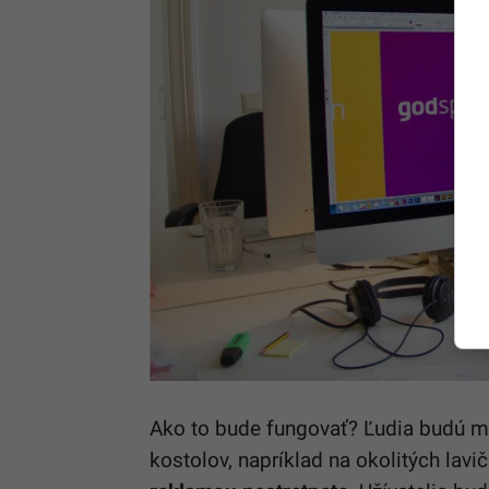
Ako to bude fungovať? Ľudia budú mať
kostolov, napríklad na okolitých lavi