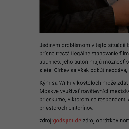
Jediným problémom v tejto situácií
prísne trestá ilegálne sťahovanie fil
stiahneš, jeho autori majú možnosť si
siete. Cirkev sa však pokút neobáva,
Kým sa Wi-Fi v kostoloch môže zda
Moskve využívať návštevníci mestsk
prieskume, v ktorom sa respondenti s
priestoroch cintorínov.
zdroj:
godspot.de
zdroj obrázkov:nor