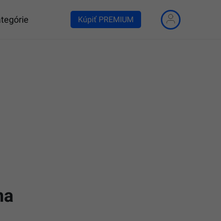
tegórie
Kúpiť PREMIUM
ma