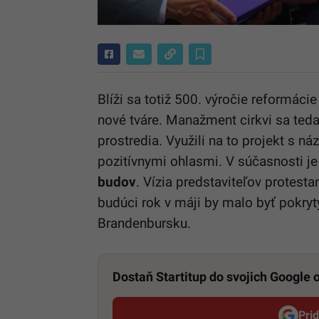
Blíži sa totiž 500. výročie reformáci
nové tváre. Manažment cirkvi sa teda
prostredia. Využili na to projekt s n
pozitívnymi ohlasmi. V súčasnosti je
budov
. Vízia predstaviteľov protesta
budúci rok v máji by malo byť pokry
Brandenbursku.
Dostaň Startitup do svojich Google
Pri