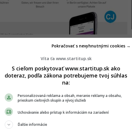
Pokračovať s nevyhnutnými cookies →
zať, že
cirkevné stavby sú stále miestami pre
chovne založení ako kedysi, ale cirkev sa potrebuje
Víta ťa www.startitup.sk
jektu
Christoph Heil
.
S cieľom poskytovať www.startitup.sk ako
doteraz, podľa zákona potrebujeme tvoj súhlas
ezplatné
a najmä
bezpečné
Wi-Fi pripojenie.
na:
vodom spustenia tohto projektu je prilákať ľudí
ívateľov,
ku ktorým budú mať prístup, sú v tomto
Personalizovaná reklama a obsah, meranie reklamy a obsahu,
prieskum cieľových skupín a vývoj služieb
ateľov vôbec nezaujímajú.
Uchovávanie alebo prístup k informáciám na zariadení
Ďalšie informácie