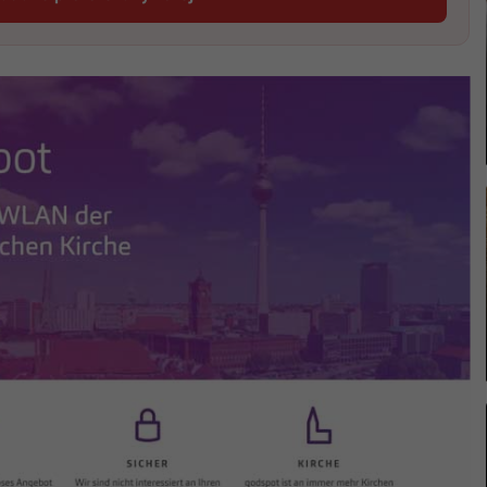
Startitup, odkaz sa otvorí v novom okne