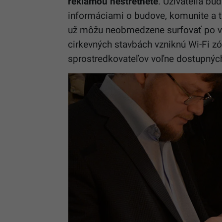
reklamou nestretnete
. Užívatelia bu
informáciami o budove, komunite a t
už môžu neobmedzene surfovať po vo
cirkevných stavbách vzniknú Wi-Fi zó
sprostredkovateľov voľne dostupnýc