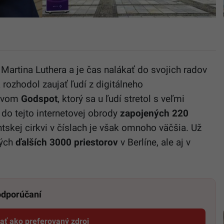
e Martina Luthera a je čas nalákať do svojich radov
 rozhodol zaujať ľudí z digitálneho
ázvom
Godspot
, ktorý sa u ľudí stretol s veľmi
 do tejto internetovej obrody
zapojených 220
ntskej cirkvi v číslach je však omnoho väčšia. Už
tých
ďalších 3000 priestorov
v Berlíne, ale aj v
 odporúčaní
dať ako preferovaný zdroj