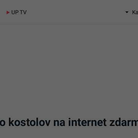
UP TV
Ka
do kostolov na internet zdar