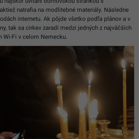
dú najskôr uvítaní domovskou stránkou s
aktiež natrafia na modlitebné materiály. Následne
dách internetu. Ak pôjde všetko podľa plánov a v
ny, tak sa cirkev zaradí medzi jedných z najväčších
h Wi-Fi v celom Nemecku.