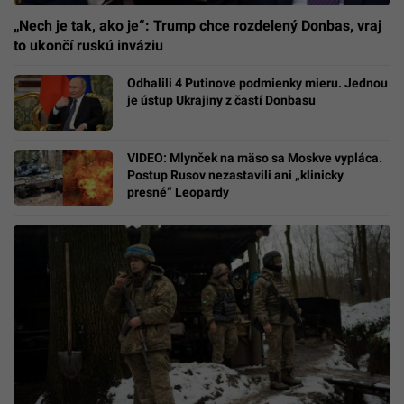
„Nech je tak, ako je“: Trump chce rozdelený Donbas, vraj
to ukončí ruskú inváziu
Odhalili 4 Putinove podmienky mieru. Jednou
je ústup Ukrajiny z častí Donbasu
VIDEO: Mlynček na mäso sa Moskve vypláca.
Postup Rusov nezastavili ani „klinicky
presné“ Leopardy