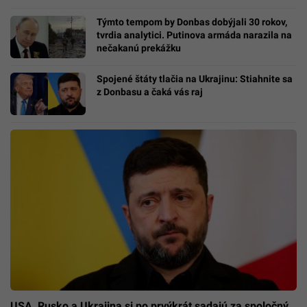
Týmto tempom by Donbas dobýjali 30 rokov,
tvrdia analytici. Putinova armáda narazila na
nečakanú prekážku
Spojené štáty tlačia na Ukrajinu: Stiahnite sa
z Donbasu a čaká vás raj
USA, Rusko a Ukrajina si po prvýkrát sadajú za spoločný