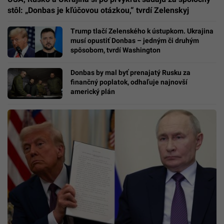
stôl: „Donbas je kľúčovou otázkou,“ tvrdí Zelenskyj
Trump tlačí Zelenského k ústupkom. Ukrajina
musí opustiť Donbas – jedným či druhým
spôsobom, tvrdí Washington
Donbas by mal byť prenajatý Rusku za
finančný poplatok, odhaľuje najnovší
americký plán