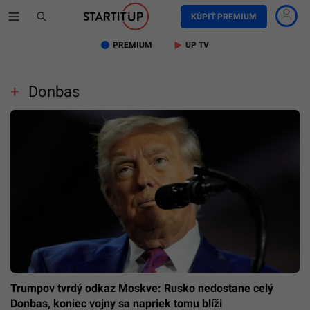
KÚPIŤ PREMIUM
PREMIUM
UP TV
Donbas
Trumpov tvrdý odkaz Moskve: Rusko nedostane celý
Donbas, koniec vojny sa napriek tomu blíži