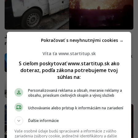
Je to, akoby zabíjali vlastných občanov, tvrdia Briti o
Pokračovať s nevyhnutnými cookies →
ruských útokoch na anektované oblasti
Víta ťa www.startitup.sk
Putin môže tvrdo naraziť: Ukrajinci sú blízko k
momentu, ktorý by mohol Rusku zhatiť plány
S cieľom poskytovať www.startitup.sk ako
doteraz, podľa zákona potrebujeme tvoj
súhlas na:
Rusi majú problémy, vravia spravodajské
služby. Ak neurobia jednu vec, sú nahratí
Personalizovaná reklama a obsah, meranie reklamy a
obsahu, prieskum cieľových skupín a vývoj služieb
Uchovávanie alebo prístup k informáciám na zariadení
Ďalšie informácie
Vaše osobné údaje budú spracúvané a informácie z vášho
zariadenia (súbory cookie, jedinečné identifikátory a ďalšie