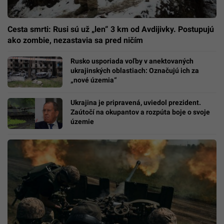
Cesta smrti: Rusi sú už „len“ 3 km od Avdijivky. Postupujú
ako zombie, nezastavia sa pred ničím
Rusko usporiada voľby v anektovaných
ukrajinských oblastiach: Označujú ich za
„nové územia“
Ukrajina je pripravená, uviedol prezident.
Zaútočí na okupantov a rozpúta boje o svoje
územie