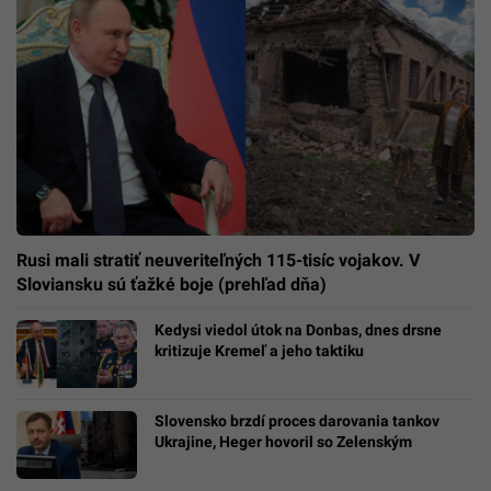
Rusi mali stratiť neuveriteľných 115-tisíc vojakov. V
Sloviansku sú ťažké boje (prehľad dňa)
Kedysi viedol útok na Donbas, dnes drsne
kritizuje Kremeľ a jeho taktiku
Slovensko brzdí proces darovania tankov
Ukrajine, Heger hovoril so Zelenským