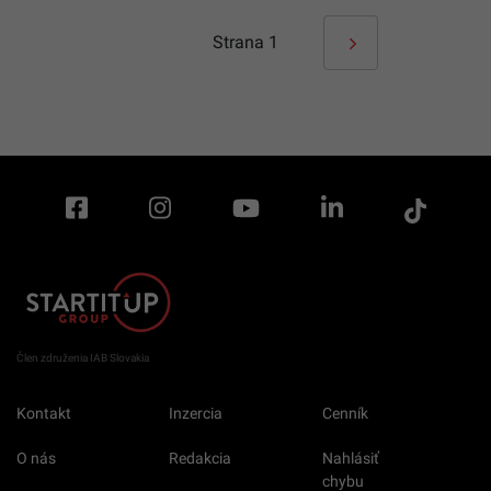
Strana
1
Člen združenia IAB Slovakia
Kontakt
Inzercia
Cenník
O nás
Redakcia
Nahlásiť
chybu