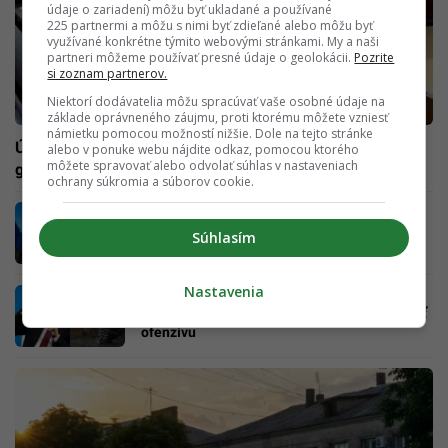
údaje o zariadení) môžu byť ukladané a používané
225 partnermi a môžu s nimi byť zdieľané alebo môžu byť
využívané konkrétne týmito webovými stránkami. My a naši
partneri môžeme používať presné údaje o geolokácii.
Pozrite
si zoznam partnerov.
Niektorí dodávatelia môžu spracúvať vaše osobné údaje na
základe oprávneného záujmu, proti ktorému môžete vzniesť
námietku pomocou možností nižšie. Dole na tejto stránke
Úplný kolaps, Putin sa už údajne nechce stretávať s
alebo v ponuke webu nájdite odkaz, pomocou ktorého
môžete spravovať alebo odvolať súhlas v nastaveniach
generálmi. Prípravou novej fázy mal poveriť oligarchov
ochrany súkromia a súborov cookie.
Rusi sú vraj pripravení vyjednávať o zložení
zbraní. Ukrajina naspäť dobyla stovky
Súhlasím
kilometrov
Nastavenia
Donbas bude dobytý do 15. septembra,
rozkázal Putin. Rusko údajne plánuje obnoviť
ofenzívu