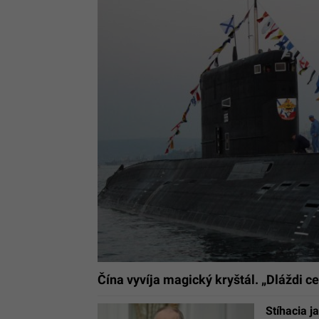
Čína vyvíja magický kryštál. „Dláždi c
Stíhacia j