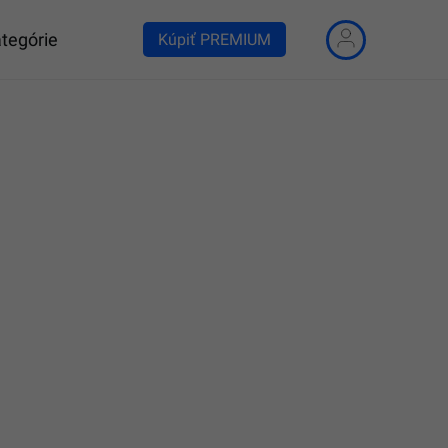
tegórie
Kúpiť PREMIUM