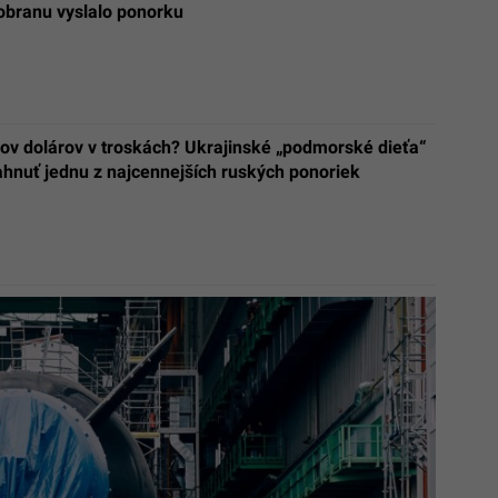
obranu vyslalo ponorku
nov dolárov v troskách? Ukrajinské „podmorské dieťa“
ahnuť jednu z najcennejších ruských ponoriek