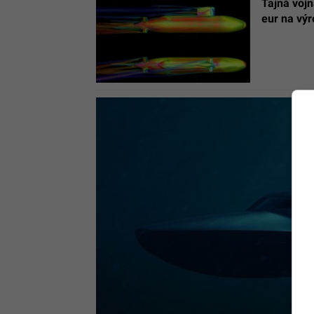
Tajná vojn
eur na vý