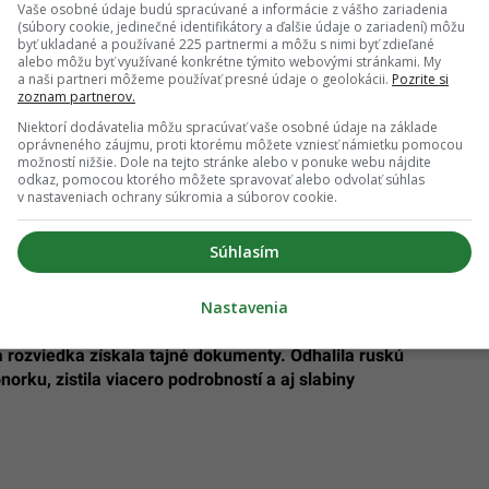
Vaše osobné údaje budú spracúvané a informácie z vášho zariadenia
(súbory cookie, jedinečné identifikátory a ďalšie údaje o zariadení) môžu
byť ukladané a používané 225 partnermi a môžu s nimi byť zdieľané
alebo môžu byť využívané konkrétne týmito webovými stránkami. My
a naši partneri môžeme používať presné údaje o geolokácii.
Pozrite si
zoznam partnerov.
orka“. Nová tajná zbraň britských špeciálnych
Niektorí dodávatelia môžu spracúvať vaše osobné údaje na základe
oprávneného záujmu, proti ktorému môžete vzniesť námietku pomocou
možností nižšie. Dole na tejto stránke alebo v ponuke webu nájdite
odkaz, pomocou ktorého môžete spravovať alebo odvolať súhlas
á ruská ponorka má technickú poruchu. Hrozí výbuch
v nastaveniach ochrany súkromia a súborov cookie.
ickom námornom koridore
Súhlasím
Nastavenia
 rozviedka získala tajné dokumenty. Odhalila ruskú
norku, zistila viacero podrobností a aj slabiny