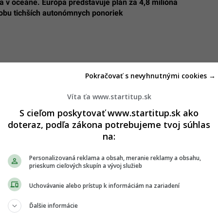
a v oceáne. Európa predstavuje plán za 4,8 milióna
robu tichších autonómnych ponoriek
Pokračovať s nevyhnutnými cookies →
Víta ťa www.startitup.sk
S cieľom poskytovať www.startitup.sk ako
doteraz, podľa zákona potrebujeme tvoj súhlas
na:
Personalizovaná reklama a obsah, meranie reklamy a obsahu,
prieskum cieľových skupín a vývoj služieb
Uchovávanie alebo prístup k informáciám na zariadení
Ďalšie informácie