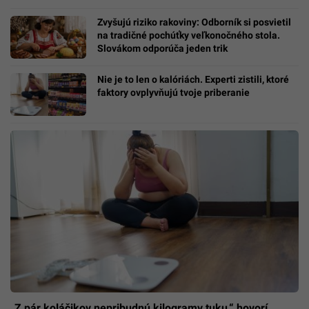
Zvyšujú riziko rakoviny: Odborník si posvietil
na tradičné pochúťky veľkonočného stola.
Slovákom odporúča jeden trik
Nie je to len o kalóriách. Experti zistili, ktoré
faktory ovplyvňujú tvoje priberanie
„Z pár koláčikov nepribudnú kilogramy tuku,“ hovorí