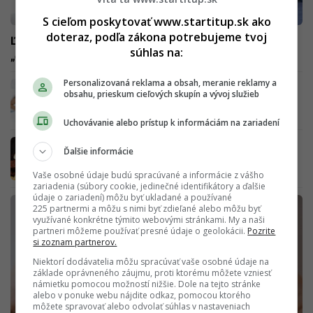
S cieľom poskytovať www.startitup.sk ako
doteraz, podľa zákona potrebujeme tvoj
Ľudia pri ňom vizuálne chudnú. Vedci však odhalili, že
súhlas na:
„civilizačný zlozvyk“ zapríčiňuje vážny zdravotný stav
Personalizovaná reklama a obsah, meranie reklamy a
Za kilá navyše môžu glukózové „skoky“.
obsahu, prieskum cieľových skupín a vývoj služieb
Popredná biochemička prezrádza, ako si
dopriať všetko a nepribrať
Uchovávanie alebo prístup k informáciám na zariadení
Prečo to pri jednom čipse neskončí: Určité
Ďalšie informácie
potraviny telo nevníma ako jedlo
Vaše osobné údaje budú spracúvané a informácie z vášho
zariadenia (súbory cookie, jedinečné identifikátory a ďalšie
údaje o zariadení) môžu byť ukladané a používané
225 partnermi a môžu s nimi byť zdieľané alebo môžu byť
využívané konkrétne týmito webovými stránkami. My a naši
partneri môžeme používať presné údaje o geolokácii.
Pozrite
si zoznam partnerov.
Niektorí dodávatelia môžu spracúvať vaše osobné údaje na
základe oprávneného záujmu, proti ktorému môžete vzniesť
námietku pomocou možností nižšie. Dole na tejto stránke
alebo v ponuke webu nájdite odkaz, pomocou ktorého
môžete spravovať alebo odvolať súhlas v nastaveniach