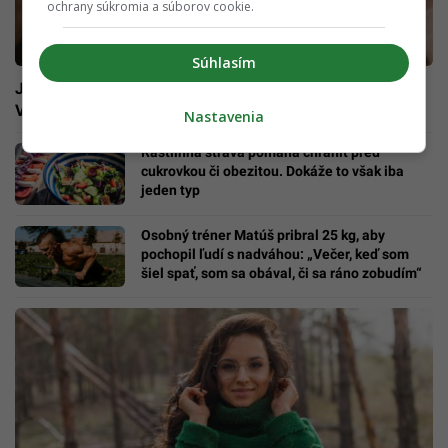
ochrany súkromia a súborov cookie.
Súhlasím
Jediný hormón spôsobí, že priberáš a nevieš to zmeniť.
Vedci odhalili kľúčový problém
Nastavenia
Rastlinná strava pomáha chrániť pred
cukrovkou či obezitou. Dokáže to však iba
jeden typ
Osobný tréner Matúš pribral 25 kg, aby
pochopil ľudí s nadváhou: „Večer, keď som
šiel spať, som sa obával, či sa ráno zobudím“