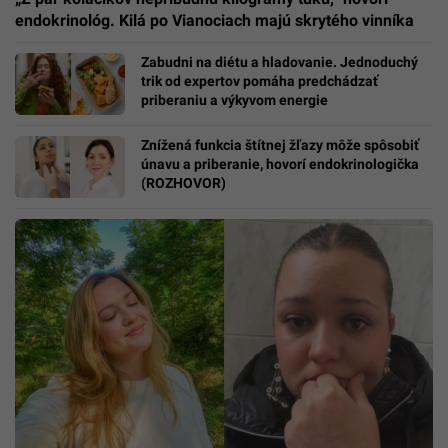
endokrinológ. Kilá po Vianociach majú skrytého vinníka
Zabudni na diétu a hladovanie. Jednoduchý
trik od expertov pomáha predchádzať
priberaniu a výkyvom energie
Znížená funkcia štítnej žľazy môže spôsobiť
únavu a priberanie, hovorí endokrinologička
(ROZHOVOR)