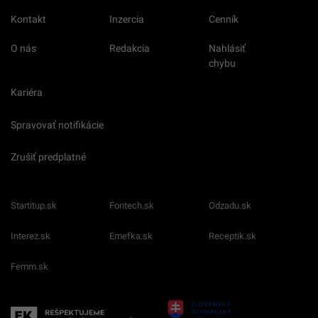
Kontakt
Inzercia
Cenník
O nás
Redakcia
Nahlásiť
chybu
Kariéra
Spravovať notifikácie
Zrušiť predplatné
Startitup.sk
Fontech.sk
Odzadu.sk
Interez.sk
Emefka.sk
Receptik.sk
Femm.sk