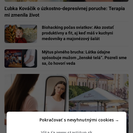
Ľubka Kováčik o úzkostno-depresívnej poruche: Terapia
mi zmenila život
Biohacking počas sviatkov: Ako zostať
produktívny a fit, aj keď máš v kuchyni
medovníky a majonézový šalát
Mýtus pivného brucha: Látka údajne
spôsobuje mužom „ženské telá“. Pozreli sme
sa, čo hovorí veda
Pokračovať s nevyhnutnými cookies →
Víta ťa www.startitup.sk