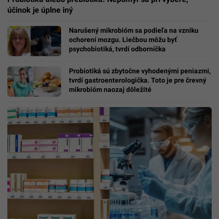
účinok je úplne iný
Narušený mikrobióm sa podieľa na vzniku
ochorení mozgu. Liečbou môžu byť
psychobiotiká, tvrdí odborníčka
Probiotiká sú zbytočne vyhodenými peniazmi,
tvrdí gastroenterologička. Toto je pre črevný
mikrobióm naozaj dôležité