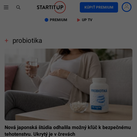
KÚPIŤ PREMIUM
PREMIUM
UP TV
probiotika
Nová japonská štúdia odhalila možný kľúč k bezpečnému
tehotenstvu. Ukrytý je v črevách