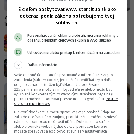
S cieľom poskytovať www.startitup.sk ako
doteraz, podľa zákona potrebujeme tvoj
Zázračná superpotravina zníži cholesterol a posilní
súhlas na:
imunitu. V chladničke ju majú azda všetci Slováci
Personalizovaná reklama a obsah, meranie reklamy a
Histamínová intolerancia trápi mnoho
obsahu, prieskum cieľových skupín a vývoj služieb
Slovákov. Najviac si ubližujú tí, čo si ju
diagnostikujú sami
Uchovávanie alebo prístup k informáciám na zariadení
Podarilo sa vyvinúť geneticky upravené
Ďalšie informácie
probiotiká, ktoré ti pomôžu po každej párty.
Má ísť o zázračný liek na opicu
Vaše osobné údaje budú spracúvané a informácie z vášho
zariadenia (súbory cookie, jedinečné identifikátory a ďalšie
údaje o zariadení) môžu byť ukladané a používané
225 partnermi a môžu s nimi byť zdieľané alebo môžu byť
využívané konkrétne týmito webovými stránkami. My a naši
partneri môžeme používať presné údaje o geolokácii.
Pozrite
si zoznam partnerov.
Niektorí dodávatelia môžu spracúvať vaše osobné údaje na
základe oprávneného záujmu, proti ktorému môžete vzniesť
námietku pomocou možností nižšie. Dole na tejto stránke
alebo v ponuke webu nájdite odkaz, pomocou ktorého
môžete spravovať alebo odvolať súhlas v nastaveniach