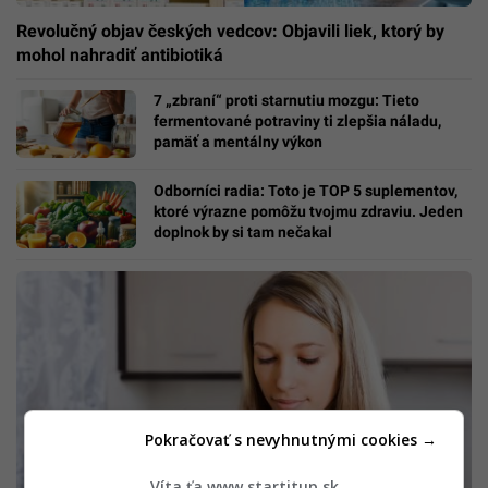
Revolučný objav českých vedcov: Objavili liek, ktorý by
mohol nahradiť antibiotiká
7 „zbraní“ proti starnutiu mozgu: Tieto
fermentované potraviny ti zlepšia náladu,
pamäť a mentálny výkon
Odborníci radia: Toto je TOP 5 suplementov,
ktoré výrazne pomôžu tvojmu zdraviu. Jeden
doplnok by si tam nečakal
Pokračovať s nevyhnutnými cookies →
Víta ťa www.startitup.sk