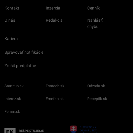
Kontakt
Inzercia
Cenník
O nás
Redakcia
Nahlásiť
chybu
Kariéra
Spravovať notifikácie
Zrušiť predplatné
Startitup.sk
Fontech.sk
Odzadu.sk
Interez.sk
Emefka.sk
Receptik.sk
Femm.sk