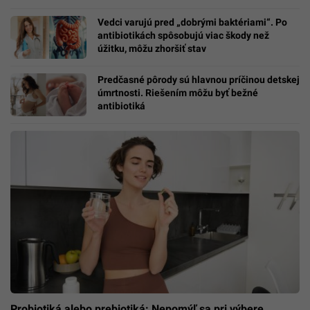
Vedci varujú pred „dobrými baktériami“. Po
antibiotikách spôsobujú viac škody než
úžitku, môžu zhoršiť stav
Predčasné pôrody sú hlavnou príčinou detskej
úmrtnosti. Riešením môžu byť bežné
antibiotiká
Probiotiká alebo prebiotiká: Nepomýľ sa pri výbere,