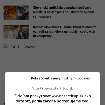
Slovenská aplikácia pomáha hasičom v
Nórsku a nový dych s ňou dostanú aj naše
samosprávy
Resco: Slovenská IT firma, ktorú Microsoft
označil za jedného z najlepších svetových
developerov
Pokračovať s nevyhnutnými cookies →
Víta ťa www.startitup.sk
S cieľom poskytovať www.startitup.sk ako
doteraz, podľa zákona potrebujeme tvoj
RESCO – Slováci, ktorí predbehli Apple!