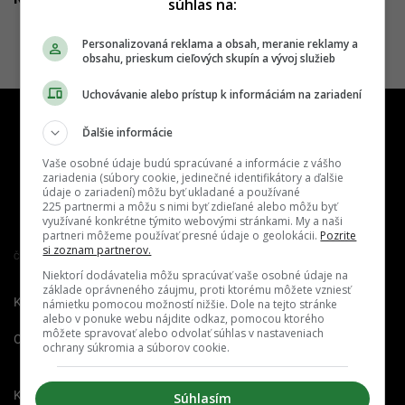
súhlas na:
Personalizovaná reklama a obsah, meranie reklamy a
obsahu, prieskum cieľových skupín a vývoj služieb
Uchovávanie alebo prístup k informáciám na zariadení
Ďalšie informácie
Vaše osobné údaje budú spracúvané a informácie z vášho
zariadenia (súbory cookie, jedinečné identifikátory a ďalšie
údaje o zariadení) môžu byť ukladané a používané
225 partnermi a môžu s nimi byť zdieľané alebo môžu byť
využívané konkrétne týmito webovými stránkami. My a naši
partneri môžeme používať presné údaje o geolokácii.
Pozrite
si zoznam partnerov.
Člen združenia IAB Slovakia
Niektorí dodávatelia môžu spracúvať vaše osobné údaje na
základe oprávneného záujmu, proti ktorému môžete vzniesť
Kontakt
Inzercia
Cenník
námietku pomocou možností nižšie. Dole na tejto stránke
alebo v ponuke webu nájdite odkaz, pomocou ktorého
môžete spravovať alebo odvolať súhlas v nastaveniach
O nás
Redakcia
Nahlásiť
ochrany súkromia a súborov cookie.
chybu
Kariéra
Súhlasím