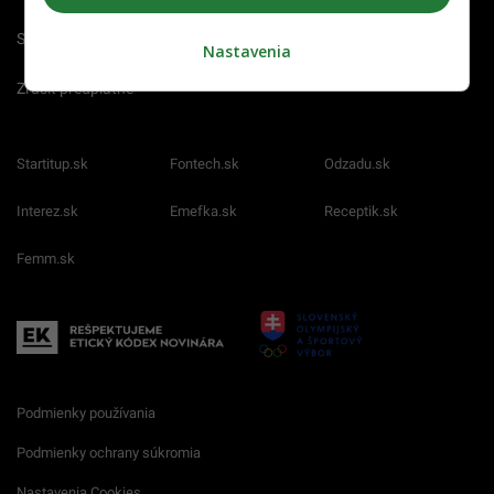
Spravovať notifikácie
Nastavenia
Zrušiť predplatné
Startitup.sk
Fontech.sk
Odzadu.sk
Interez.sk
Emefka.sk
Receptik.sk
Femm.sk
Podmienky používania
Podmienky ochrany súkromia
Nastavenia Cookies