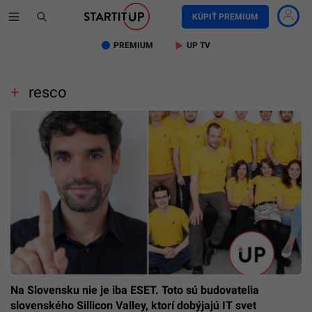
KÚPIŤ PREMIUM
PREMIUM
UP TV
resco
Na Slovensku nie je iba ESET. Toto sú budovatelia
slovenského Sillicon Valley, ktorí dobýjajú IT svet