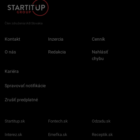
Člen združenia IAB Slovakia
Kontakt
Inzercia
Cenník
O nás
Redakcia
Nahlásiť
chybu
Kariéra
Spravovať notifikácie
Zrušiť predplatné
Startitup.sk
Fontech.sk
Odzadu.sk
Interez.sk
Emefka.sk
Receptik.sk