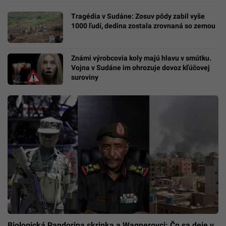
Tragédia v Sudáne: Zosuv pôdy zabil vyše
1000 ľudí, dedina zostala zrovnaná so zemou
Známi výrobcovia koly majú hlavu v smútku.
Vojna v Sudáne im ohrozuje dovoz kľúčovej
suroviny
Biologická Pandorina skrinka a Wagnerovci: Čo sa deje v