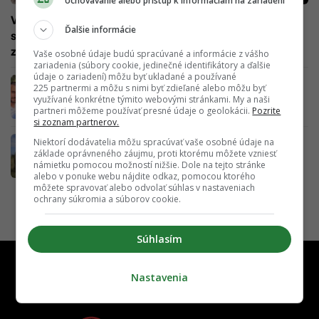
Uchovávanie alebo prístup k informáciám na zariadení
Vojnový fotograf zo Slovenska: Pozeral som sa na
Ďalšie informácie
skupinu detí a zrazu padol mínomet, prišiel prach a deti
zmizli (ROZHOVOR)
Vaše osobné údaje budú spracúvané a informácie z vášho
zariadenia (súbory cookie, jedinečné identifikátory a ďalšie
údaje o zariadení) môžu byť ukladané a používané
Privítali nás výstrely, nabehli vrtuľníky a
225 partnermi a môžu s nimi byť zdieľané alebo môžu byť
tureckí vojaci nám kázali, aby sme nastúpili
využívané konkrétne týmito webovými stránkami. My a naši
do obrneného transportéra
partneri môžeme používať presné údaje o geolokácii.
Pozrite
si zoznam partnerov.
Posledného samca nosorožca bieleho na
Niektorí dodávatelia môžu spracúvať vaše osobné údaje na
základe oprávneného záujmu, proti ktorému môžete vzniesť
planéte môžeme zachrániť pomocou Tinderu
námietku pomocou možností nižšie. Dole na tejto stránke
alebo v ponuke webu nájdite odkaz, pomocou ktorého
môžete spravovať alebo odvolať súhlas v nastaveniach
ochrany súkromia a súborov cookie.
Súhlasím
Nastavenia