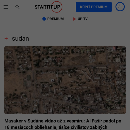
KÚPIŤ PREMIUM
PREMIUM
UP TV
sudan
Masaker v Sudáne vidno až z vesmíru: Al Fašír padol po
18 mesiacoch obliehania, tisíce civilistov zabitých