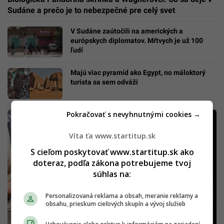
Sudáne a prečo je to nebezpečné pre celý svet
V Sudáne zaútočili na amerických a
európskych diplomatov. Mŕtvych je už 100
ľudí
Majú viac pyramíd ako Egypt, no máloktorý
turista sa sem odváži
Pokračovať s nevyhnutnými cookies →
Víta ťa www.startitup.sk
S cieľom poskytovať www.startitup.sk ako
doteraz, podľa zákona potrebujeme tvoj
súhlas na:
Personalizovaná reklama a obsah, meranie reklamy a
obsahu, prieskum cieľových skupín a vývoj služieb