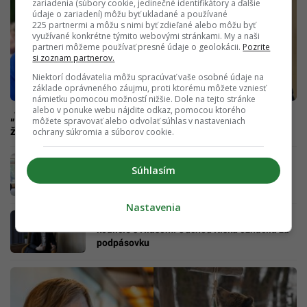
zariadenia (súbory cookie, jedinečné identifikátory a ďalšie
údaje o zariadení) môžu byť ukladané a používané
225 partnermi a môžu s nimi byť zdieľané alebo môžu byť
využívané konkrétne týmito webovými stránkami. My a naši
partneri môžeme používať presné údaje o geolokácii.
Pozrite
si zoznam partnerov.
Niektorí dodávatelia môžu spracúvať vaše osobné údaje na
základe oprávneného záujmu, proti ktorému môžete vzniesť
námietku pomocou možností nižšie. Dole na tejto stránke
alebo v ponuke webu nájdite odkaz, pomocou ktorého
„Vy ste Matovič v sukni,“ odkázal Erik Tomáš političke v
môžete spravovať alebo odvolať súhlas v nastaveniach
živom vysielaní
ochrany súkromia a súborov cookie.
Remišovej vila vyvolala obrovský rozruch.
Súhlasím
Šéfka Za Ľudí podáva trestné oznámenie
Nastavenia
Remišová nám prezradila, či by išla do
koalície s Hlasom. Odchod Kisku označila za
podpásovku