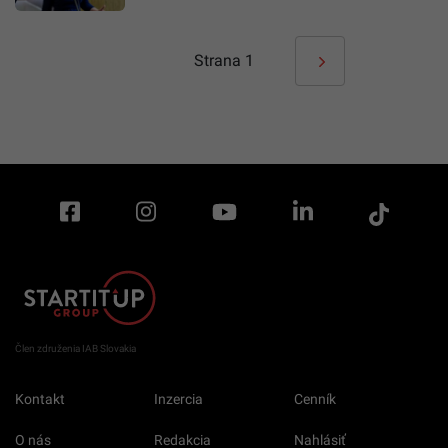
Strana
1
Člen združenia IAB Slovakia
Kontakt
Inzercia
Cenník
O nás
Redakcia
Nahlásiť