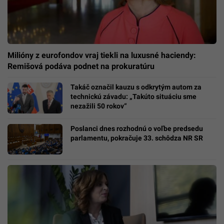
Milióny z eurofondov vraj tiekli na luxusné haciendy:
Remišová podáva podnet na prokuratúru
Takáč označil kauzu s odkrytým autom za
technickú závadu: „Takúto situáciu sme
nezažili 50 rokov“
Poslanci dnes rozhodnú o voľbe predsedu
parlamentu, pokračuje 33. schôdza NR SR