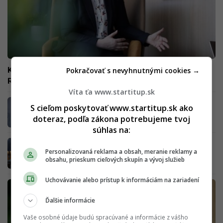
Kaliňák hrubo klame a ide o mafiánsku pomstu, tvrdí
Pokračovať s nevyhnutnými cookies →
Remišová. Koalícia ju chce odvolať z čela výboru
Víta ťa www.startitup.sk
Raši podáva trestné oznámenie.
S cieľom poskytovať www.startitup.sk ako
Najneschopnejší minister chce prekryť svoje
doteraz, podľa zákona potrebujeme tvoj
zlyhania, reaguje Remišová
súhlas na:
Kontroverznému poslancovi Kotlárovi hrozí
Personalizovaná reklama a obsah, meranie reklamy a
20-tisícová pokuta. „Aj takéto zázraky sa
obsahu, prieskum cieľových skupín a vývoj služieb
stávajú,“ udrela Remišová
Uchovávanie alebo prístup k informáciám na zariadení
Ďalšie informácie
Vaše osobné údaje budú spracúvané a informácie z vášho