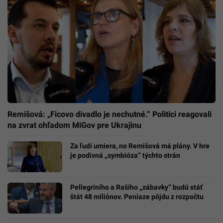
Remišová: „Ficovo divadlo je nechutné.“ Politici reagovali
na zvrat ohľadom MiGov pre Ukrajinu
Za ľudí umiera, no Remišová má plány. V hre
je podivná „symbióza“ týchto strán
Pellegriniho a Rašiho „zábavky“ budú stáť
štát 48 miliónov. Peniaze pôjdu z rozpočtu