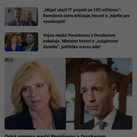
„Migaľ utajil IT projekt za 105 miliónov“:
Remišová ostro kritizuje, hovorí o „kšefte pre
vyvolených“
Vojna medzi Remišovou a Druckerom
eskaluje. Minister hovorí o „vulgárnom
divadle“, politička vracia úder
Ostrá výmena medzi Remišovou a Druckerom: