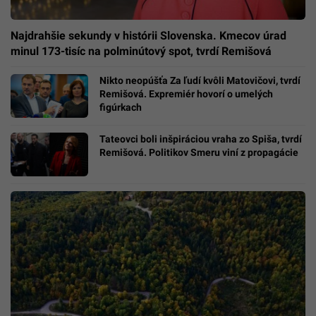
Najdrahšie sekundy v histórii Slovenska. Kmecov úrad
minul 173-tisíc na polminútový spot, tvrdí Remišová
Nikto neopúšťa Za ľudí kvôli Matovičovi, tvrdí
Remišová. Expremiér hovorí o umelých
figúrkach
Tateovci boli inšpiráciou vraha zo Spiša, tvrdí
Remišová. Politikov Smeru viní z propagácie