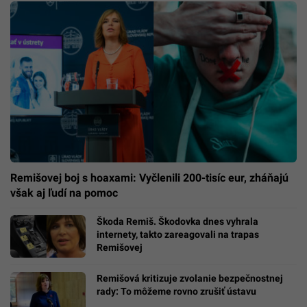
Remišovej boj s hoaxami: Vyčlenili 200-tisíc eur, zháňajú
však aj ľudí na pomoc
Škoda Remiš. Škodovka dnes vyhrala
internety, takto zareagovali na trapas
Remišovej
Remišová kritizuje zvolanie bezpečnostnej
rady: To môžeme rovno zrušiť ústavu