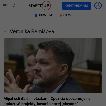
KÚPIŤ PREMIUM
PREMIUM
UP TV
Veronika Remišová
Migaľ čelí ďalším otázkam: Opozícia upozorňuje na
podozrivé projekty, hovorí o novej „slayáde“