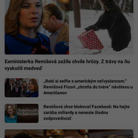
Exministerka Remišová zažila chvíle hrôzy. Z trávy na ňu
vyskočil medveď
„Robí si selfie s americkým veľvyslancom.“
Remišová Ficovi „chrstla do tváre“ návštevu u
Američanov
Remišová chce blokovať Facebook: Na hejte
zarába miliardy a nenesie žiadnu
zodpovednosť