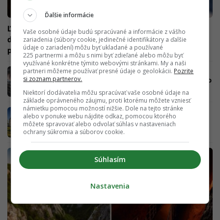
Ďalšie informácie
Ľudia strácajú nádej v lepšiu budúcnosť v hladových
Vaše osobné údaje budú spracúvané a informácie z vášho
dolinách. Tím Slovákov sa už nechce na zúfalú situáciu
zariadenia (súbory cookie, jedinečné identifikátory a ďalšie
údaje o zariadení) môžu byť ukladané a používané
prizerať
225 partnermi a môžu s nimi byť zdieľané alebo môžu byť
využívané konkrétne týmito webovými stránkami. My a naši
partneri môžeme používať presné údaje o geolokácii.
Pozrite
Remeselníkovi z Gemera ľudia poslali už 24-
si zoznam partnerov.
tisíc eur, aby pokračoval v práci, ktorú robí ako
jediný v krajine
Niektorí dodávatelia môžu spracúvať vaše osobné údaje na
základe oprávneného záujmu, proti ktorému môžete vzniesť
námietku pomocou možností nižšie. Dole na tejto stránke
Tipy na neopozerané celodenné výlety mimo
alebo v ponuke webu nájdite odkaz, pomocou ktorého
okres na tento víkend, ktoré určite stoja za to
môžete spravovať alebo odvolať súhlas v nastaveniach
ochrany súkromia a súborov cookie.
Súhlasím
Nastavenia