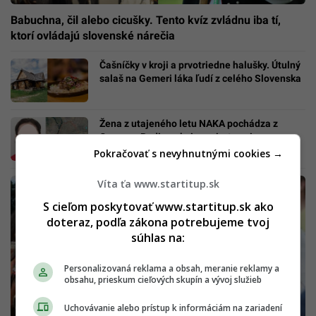
Babuchna, čil alebo cicušky. Tento kvíz zvládnu iba tí,
ktorí ovládajú slovenské nárečia
Čašníčky v kroji a prvotriedne halušky. Útulný
salaš na Gemeri láka ľudí z celého Slovenska
Žena z utajeného letu NAKA pochádza z
Gemera: Rodina obvinenej z terorizmu
prehovorila
Pokračovať s nevyhnutnými cookies →
Víta ťa www.startitup.sk
S cieľom poskytovať www.startitup.sk ako
doteraz, podľa zákona potrebujeme tvoj
súhlas na:
Personalizovaná reklama a obsah, meranie reklamy a
obsahu, prieskum cieľových skupín a vývoj služieb
Uchovávanie alebo prístup k informáciám na zariadení