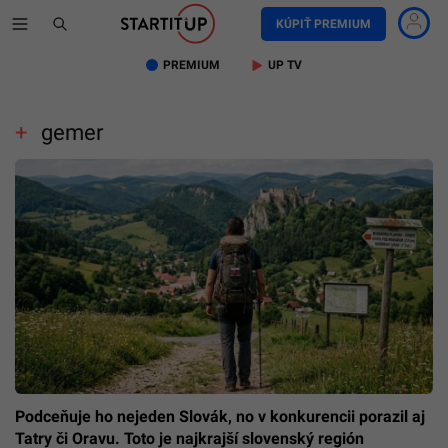
KÚPIŤ PREMIUM
PREMIUM
UP TV
gemer
Podceňuje ho nejeden Slovák, no v konkurencii porazil aj
Tatry či Oravu. Toto je najkrajší slovenský región