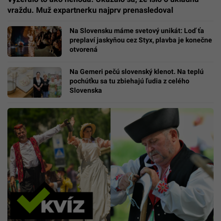
vraždu. Muž expartnerku najprv prenasledoval
Na Slovensku máme svetový unikát: Loď ťa
preplaví jaskyňou cez Styx, plavba je konečne
otvorená
Na Gemeri pečú slovenský klenot. Na teplú
pochúťku sa tu zbiehajú ľudia z celého
Slovenska