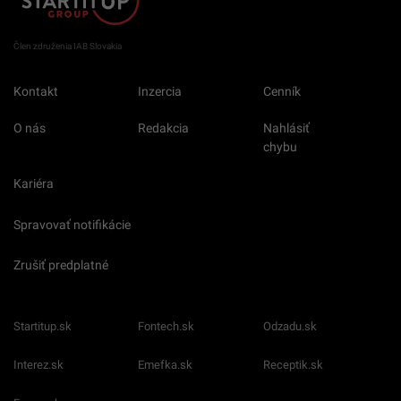
Člen združenia IAB Slovakia
Kontakt
Inzercia
Cenník
O nás
Redakcia
Nahlásiť
chybu
Kariéra
Spravovať notifikácie
Zrušiť predplatné
Startitup.sk
Fontech.sk
Odzadu.sk
Interez.sk
Emefka.sk
Receptik.sk