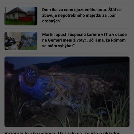
Dom iba za cenu ojazdeného auta: Štát sa
zbavuje nepotrebného majetku za „pár
drobných“
Martin opustil úspešnú kariéru v IT a v osade
na Gemeri mení životy: „Učili ma, že Rómom
sa mám vyhýbať“
Vyzeralo to ako nehoda. Ukázalo sa, že išlo o úkladnú