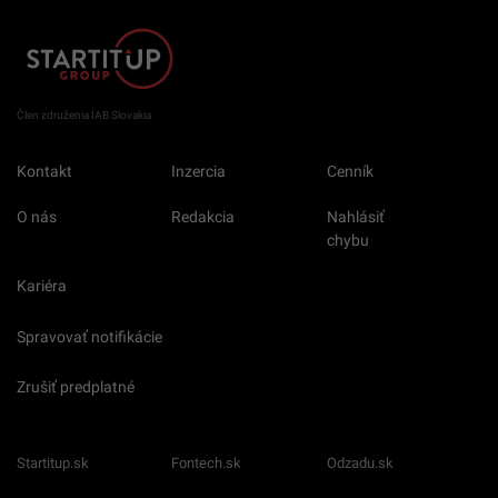
Člen združenia IAB Slovakia
Kontakt
Inzercia
Cenník
O nás
Redakcia
Nahlásiť
chybu
Kariéra
Spravovať notifikácie
Zrušiť predplatné
Startitup.sk
Fontech.sk
Odzadu.sk