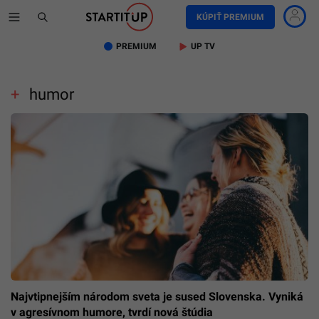
KÚPIŤ PREMIUM
PREMIUM
UP TV
humor
Najvtipnejším národom sveta je sused Slovenska. Vyniká
v agresívnom humore, tvrdí nová štúdia