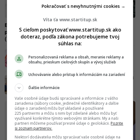
Pokračovať s nevyhnutnými cookies →
Víta ťa www.startitup.sk
Bekim: Keď sa ma pýtajú, čo robím vo fitku, rovno
S cieľom poskytovať www.startitup.sk ako
poviem, že som došiel na kebab a vybavujem paušál
doteraz, podľa zákona potrebujeme tvoj
(ROZHOVOR)
súhlas na:
Kašli na prázdne slová. Briti vymysleli list,
Personalizovaná reklama a obsah, meranie reklamy a
ktorý skrýva opojné tajomstvo
obsahu, prieskum cieľových skupín a vývoj služieb
Uchovávanie alebo prístup k informáciám na zariadení
IKEA predstavila novú vtipnú kampaň, ktorá ti
prezradí, ako sa stať ranným vtáčaťom
Ďalšie informácie
Vaše osobné údaje budú spracúvané a informácie z vášho
zariadenia (súbory cookie, jedinečné identifikátory a ďalšie
údaje o zariadení) môžu byť ukladané a používané
225 partnermi a môžu s nimi byť zdieľané alebo môžu byť
využívané konkrétne týmito webovými stránkami. My a naši
partneri môžeme používať presné údaje o geolokácii.
Pozrite
si zoznam partnerov.
Niektorí dodávatelia môžu spracúvať vaše osobné údaje na