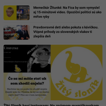
Memečkár Žltunké: Na Fica by som vymyslel
aj 15-minútové video. Opoziční politici sú ako
mŕtve ryby
Pravdovravné deti alebo pokuta s kávičkou.
Vtipné príhody zo slovenských vlakov ti
zlepšia deň
Žltý Sloník baví Instagram: Na známom mamičkovskom