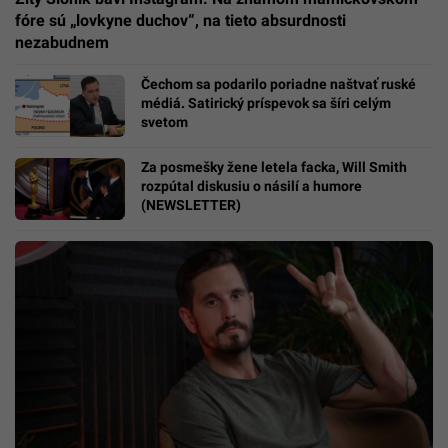
fóre sú „lovkyne duchov“, na tieto absurdnosti
nezabudnem
Čechom sa podarilo poriadne naštvať ruské
médiá. Satirický príspevok sa šíri celým
svetom
Za posmešky žene letela facka, Will Smith
rozpútal diskusiu o násilí a humore
(NEWSLETTER)