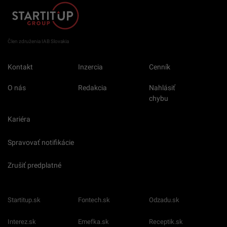
Člen združenia IAB Slovakia
Kontakt
Inzercia
Cenník
O nás
Redakcia
Nahlásiť
chybu
Kariéra
Spravovať notifikácie
Zrušiť predplatné
Startitup.sk
Fontech.sk
Odzadu.sk
Interez.sk
Emefka.sk
Receptik.sk