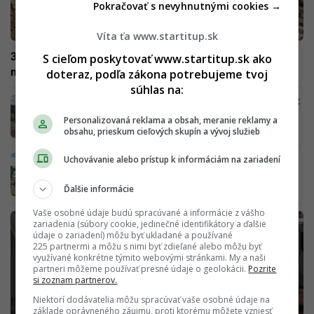
Pokračovať s nevyhnutnými cookies →
Víta ťa www.startitup.sk
33-ročný zbrojár Strnad zakladá fond s kapacitou 10
S cieľom poskytovať www.startitup.sk ako
miliárd eur: „Chcem vlastniť veci, ktoré majú zmysel“
doteraz, podľa zákona potrebujeme tvoj
súhlas na:
Čistý zisk 872 miliónov eur: Zbrojársky gigant
CSG predstavil nový tank a partnerstvo s
Personalizovaná reklama a obsah, meranie reklamy a
firmou z Turecka
obsahu, prieskum cieľových skupín a vývoj služieb
Zbrojársky magnát s majetkom 32,5 miliárd
Uchovávanie alebo prístup k informáciám na zariadení
eur nevylučuje kúpu TV Markíza. Súčasný
majiteľ PPF Group reaguje
Ďalšie informácie
Vaše osobné údaje budú spracúvané a informácie z vášho
zariadenia (súbory cookie, jedinečné identifikátory a ďalšie
údaje o zariadení) môžu byť ukladané a používané
225 partnermi a môžu s nimi byť zdieľané alebo môžu byť
využívané konkrétne týmito webovými stránkami. My a naši
partneri môžeme používať presné údaje o geolokácii.
Pozrite
si zoznam partnerov.
Niektorí dodávatelia môžu spracúvať vaše osobné údaje na
základe oprávneného záujmu, proti ktorému môžete vzniesť