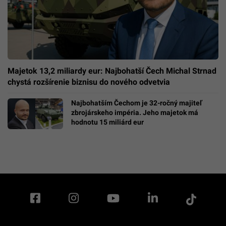
Majetok 13,2 miliardy eur: Najbohatší Čech Michal Strnad
chystá rozšírenie biznisu do nového odvetvia
Najbohatším Čechom je 32-ročný majiteľ
zbrojárskeho impéria. Jeho majetok má
hodnotu 15 miliárd eur