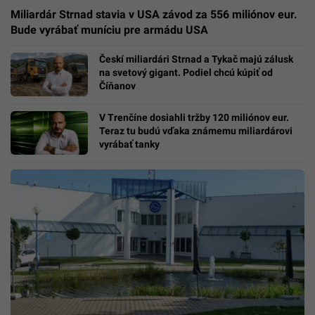
Miliardár Strnad stavia v USA závod za 556 miliónov eur.
Bude vyrábať muníciu pre armádu USA
Českí miliardári Strnad a Tykač majú zálusk
na svetový gigant. Podiel chcú kúpiť od
Číňanov
V Trenčíne dosiahli tržby 120 miliónov eur.
Teraz tu budú vďaka známemu miliardárovi
vyrábať tanky