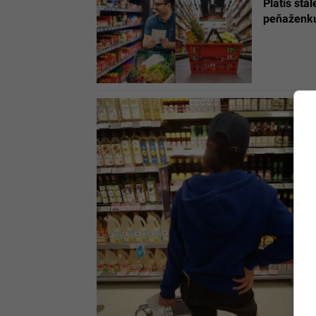
Platíš stá
peňaženku