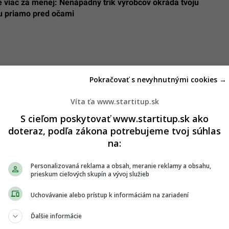
le viac za menej: Nenápadný trik výrobcov okráda tvoju
 priamo pred očami
Pokračovať s nevyhnutnými cookies →
Víta ťa www.startitup.sk
S cieľom poskytovať www.startitup.sk ako
doteraz, podľa zákona potrebujeme tvoj súhlas
na:
Personalizovaná reklama a obsah, meranie reklamy a obsahu,
prieskum cieľových skupín a vývoj služieb
Uchovávanie alebo prístup k informáciám na zariadení
Ďalšie informácie