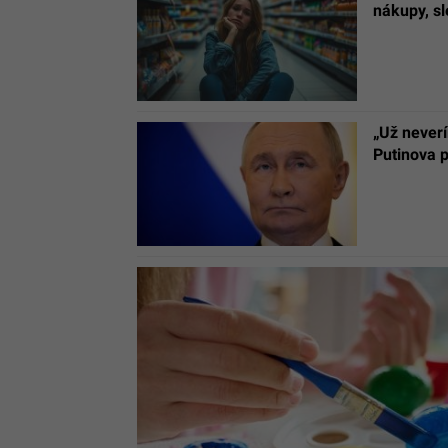
nákupy, sl
„Už neverí
Putinova 