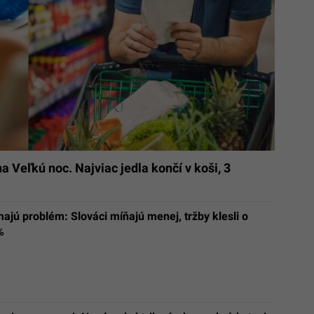
a Veľkú noc. Najviac jedla končí v koši, 3
jú problém: Slováci míňajú menej, tržby klesli o
%