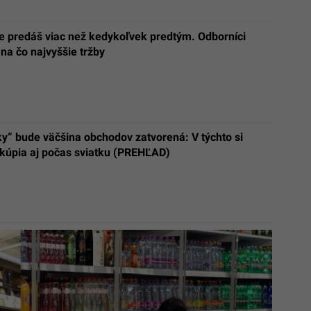
e predáš viac než kedykoľvek predtým. Odborníci
 na čo najvyššie tržby
y“ bude väčšina obchodov zatvorená: V týchto si
akúpia aj počas sviatku (PREHĽAD)