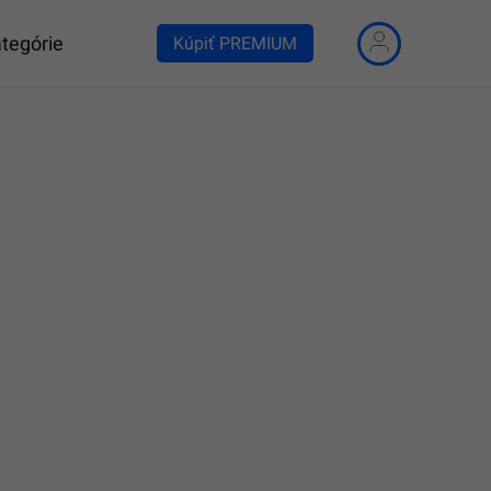
tegórie
Kúpiť PREMIUM