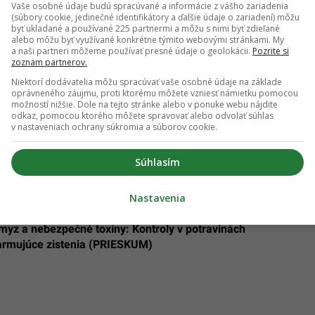
Vaše osobné údaje budú spracúvané a informácie z vášho zariadenia
(súbory cookie, jedinečné identifikátory a ďalšie údaje o zariadení) môžu
byť ukladané a používané 225 partnermi a môžu s nimi byť zdieľané
alebo môžu byť využívané konkrétne týmito webovými stránkami. My
a naši partneri môžeme používať presné údaje o geolokácii.
Pozrite si
zoznam partnerov.
iplatíme si za sladkosti, mäso, vajcia aj
Niektorí dodávatelia môžu spracúvať vaše osobné údaje na základe
oprávneného záujmu, proti ktorému môžete vzniesť námietku pomocou
možností nižšie. Dole na tejto stránke alebo v ponuke webu nájdite
odkaz, pomocou ktorého môžete spravovať alebo odvolať súhlas
oj hodinu denne. Obchodný gigant spúšťa prevratnú
v nastaveniach ochrany súkromia a súborov cookie.
poteší všetkých zákazníkov
Súhlasím
Nastavenia
myz a nebezpečné toxíny: Kontroly v potravinách
larmujúce zistenia (PRIESKUM)