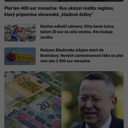
Plat len 400 eur mesačne: Rus ukázal realitu regiónu,
ktorý pripomína slovenské „hladové doliny“
Biatlon odhalil odmeny: Elita berie tisíce,
talent 20 eur za celú sezónu. Kto boduje
zarába
Reťazec Biedronka údajne mieri do
Bratislavy: Nových zamestnancov láka na plat
viac ako 2 000 eur mesačne