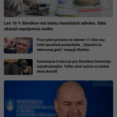
Len 16 % Slovákov má istotu vianočných odmien. Dáta
ukázali nepríjemnú realitu
Ficov plat porastie na takmer 11-tisíc eur,
tvrdí opozičná poslankyňa. „Výpočet zo
sklenenej gule,“ reaguje Richter
Cestovanie k moru je pre Slovákov historicky
najvýhodnejšie. Toľko ciest autom si môžeš
dnes dovoliť