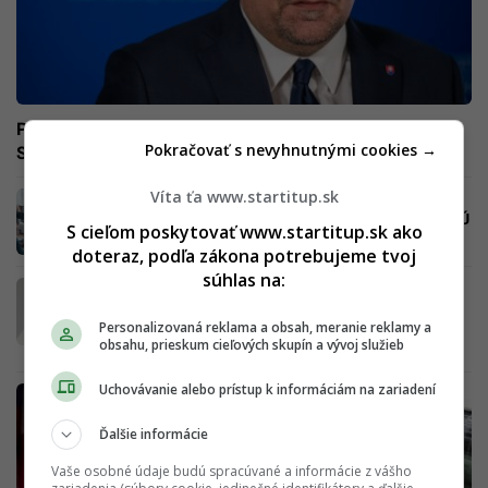
Plat cez 10 000 eur: Nový viceguvernér Národnej banky
Pokračovať s nevyhnutnými cookies →
Slovenska je Dušan Keketi
Víta ťa www.startitup.sk
O 6 750 eurách v Luxembursku môžeš len
snívať. Slováci zarábajú polovicu priemeru EÚ
S cieľom poskytovať www.startitup.sk ako
(REBRÍČEK)
doteraz, podľa zákona potrebujeme tvoj
súhlas na:
Headhunterka radí, ako na vyšší plat: „Ľudia
majú pocit, že im zamestnávateľ zdvihne
Personalizovaná reklama a obsah, meranie reklamy a
výplatu automaticky alebo na to idú free
obsahu, prieskum cieľových skupín a vývoj služieb
style“
Uchovávanie alebo prístup k informáciám na zariadení
Ďalšie informácie
Vaše osobné údaje budú spracúvané a informácie z vášho