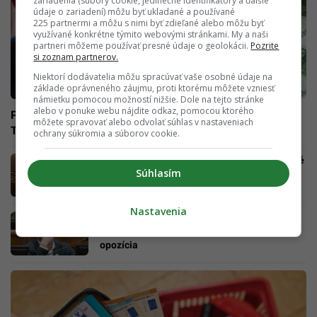
zariadenia (súbory cookie, jedinečné identifikátory a ďalšie
údaje o zariadení) môžu byť ukladané a používané
225 partnermi a môžu s nimi byť zdieľané alebo môžu byť
využívané konkrétne týmito webovými stránkami. My a naši
partneri môžeme používať presné údaje o geolokácii.
Pozrite
si zoznam partnerov.
Niektorí dodávatelia môžu spracúvať vaše osobné údaje na
základe oprávneného záujmu, proti ktorému môžete vzniesť
námietku pomocou možností nižšie. Dole na tejto stránke
alebo v ponuke webu nájdite odkaz, pomocou ktorého
Prezident Trump zarobí skoro 2-krát viac ako Pellegrini.
môžete spravovať alebo odvolať súhlas v nastaveniach
Tento luxus mu závidí každý (PREHĽAD)
ochrany súkromia a súborov cookie.
Igor Matovič príde o dva mesačné poslanecké
Súhlasím
platy a paušálne náhrady. Toto je dôvod
Nastavenia
Kotlár za šírenie hoaxov dostáva 50-tisíc eur.
„Je úplne zbytočný, iba konšpiruje,“ udrela
opozícia