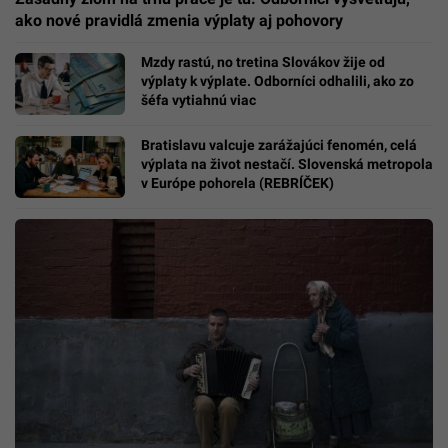
ako nové pravidlá zmenia výplaty aj pohovory
Mzdy rastú, no tretina Slovákov žije od
výplaty k výplate. Odborníci odhalili, ako zo
šéfa vytiahnú viac
Bratislavu valcuje zarážajúci fenomén, celá
výplata na život nestačí. Slovenská metropola
v Európe pohorela (REBRÍČEK)