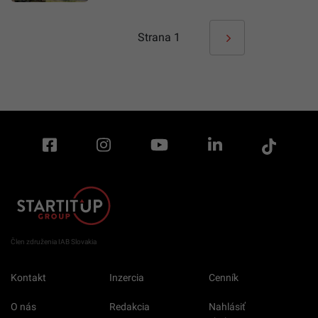
Strana
1
Člen združenia IAB Slovakia
Kontakt
Inzercia
Cenník
O nás
Redakcia
Nahlásiť