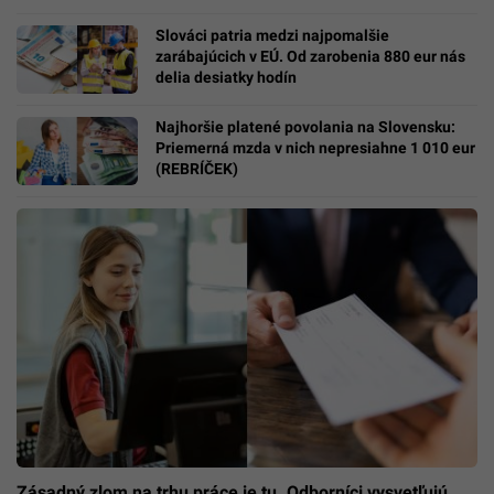
Slováci patria medzi najpomalšie
zarábajúcich v EÚ. Od zarobenia 880 eur nás
delia desiatky hodín
Najhoršie platené povolania na Slovensku:
Priemerná mzda v nich nepresiahne 1 010 eur
(REBRÍČEK)
Zásadný zlom na trhu práce je tu. Odborníci vysvetľujú,