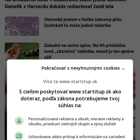
Genetik z Harvardu dokáže reštartovať časti tela
Obrovský prelom v liečbe rakoviny pľúc:
Zachrániť ťa môže jediná tabletka
Zabudni na rannú opicu. Na trh prichádza
nová „zázračná“ tabletka, musíš ju len správe
užiť
Pokračovať s nevyhnutnými cookies →
Víta ťa www.startitup.sk
S cieľom poskytovať www.startitup.sk ako
doteraz, podľa zákona potrebujeme tvoj
súhlas na:
Personalizovaná reklama a obsah, meranie reklamy a
obsahu, prieskum cieľových skupín a vývoj služieb
Uchovávanie alebo prístup k informáciám na zariadení