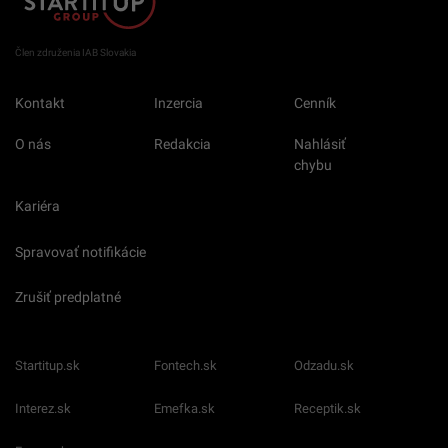
Člen združenia IAB Slovakia
Kontakt
Inzercia
Cenník
O nás
Redakcia
Nahlásiť
chybu
Kariéra
Spravovať notifikácie
Zrušiť predplatné
Startitup.sk
Fontech.sk
Odzadu.sk
Interez.sk
Emefka.sk
Receptik.sk