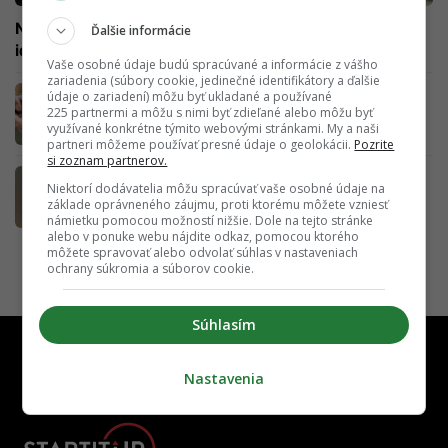
Našli vedci konečne liek na COVID? Testy novej tabletky
Ďalšie informácie
idú do finále, vieme, kedy má byť dostupná
Vaše osobné údaje budú spracúvané a informácie z vášho
zariadenia (súbory cookie, jedinečné identifikátory a ďalšie
SKVELÁ SPRÁVA: Injekčné vakcíny môžu byť
údaje o zariadení) môžu byť ukladané a používané
čoskoro minulosťou. Vedci pracujú na
225 partnermi a môžu s nimi byť zdieľané alebo môžu byť
využívané konkrétne týmito webovými stránkami. My a naši
tabletkách, ktoré by ich nahradili
partneri môžeme používať presné údaje o geolokácii.
Pozrite
si zoznam partnerov.
Diabetikom svitá na lepšie časy. Vedci
Niektorí dodávatelia môžu spracúvať vaše osobné údaje na
vymysleli spôsob, ako sa úplne zbaviť
základe oprávneného záujmu, proti ktorému môžete vzniesť
injekčného aplikovania inzulínu
námietku pomocou možností nižšie. Dole na tejto stránke
alebo v ponuke webu nájdite odkaz, pomocou ktorého
môžete spravovať alebo odvolať súhlas v nastaveniach
ochrany súkromia a súborov cookie.
Súhlasím
Nastavenia