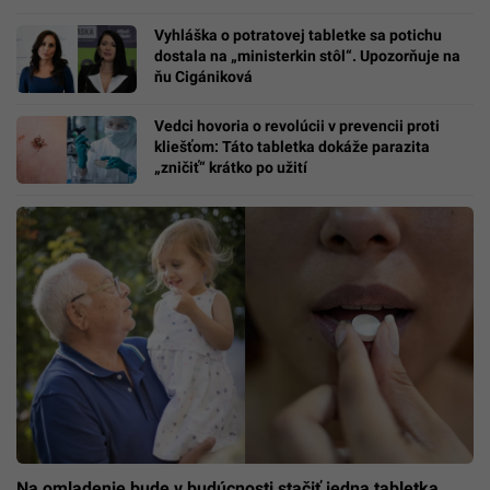
Vyhláška o potratovej tabletke sa potichu
dostala na „ministerkin stôl“. Upozorňuje na
ňu Cigániková
Vedci hovoria o revolúcii v prevencii proti
kliešťom: Táto tabletka dokáže parazita
„zničiť“ krátko po užití
Na omladenie bude v budúcnosti stačiť jedna tabletka.