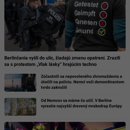
Berlínčania vyšli do ulíc, žiadajú zmenu opatrení. Zrazili
sa s protestom „Vlak lásky“ hrajúcim techno
Zúčastnili sa nepovoleného zhromaždenia a
útočili na políciu. Nemci voči demonštrantom
tvrdo zakročili
Od Nemcov sa máme čo učiť. V Berlíne
vyrastie najvyšší drevený mrakodrap Európy