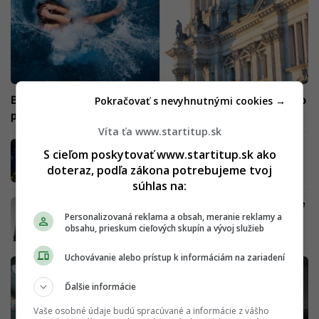
Berlín ide „hore bez“: Ženy sa cítili diskriminované, mesto
Pokračovať s nevyhnutnými cookies →
preto uplatní zmenu
Víta ťa www.startitup.sk
Najväčšie akvárium sveta prasklo. Milión
S cieľom poskytovať www.startitup.sk ako
litrov vody zaplavil ulice, ležia na nich
doteraz, podľa zákona potrebujeme tvoj
exotické ryby (FOTO)
súhlas na:
Elon Musk ukázal zákulisie jeho prvej továrne
Personalizovaná reklama a obsah, meranie reklamy a
v Európe. Tanec si neodpustil
obsahu, prieskum cieľových skupín a vývoj služieb
Uchovávanie alebo prístup k informáciám na zariadení
Ďalšie informácie
Vaše osobné údaje budú spracúvané a informácie z vášho