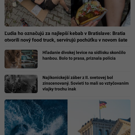
Ľudia ho označujú za najlepší kebab v Bratislave: Bratia
otvorili nový food truck, servírujú pochúťku v novom šate
Hľadanie divokej levice na sídlisku skončilo
hanbou. Bolo to prasa, priznala polícia
Najikonickejší záber z II. svetovej bol
zinscenovaný. Sovieti to mali so vztyčovaním
vlajky trochu inak