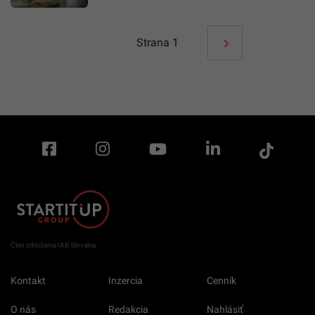
Strana
1
Člen združenia IAB Slovakia
Kontakt
Inzercia
Cenník
O nás
Redakcia
Nahlásiť