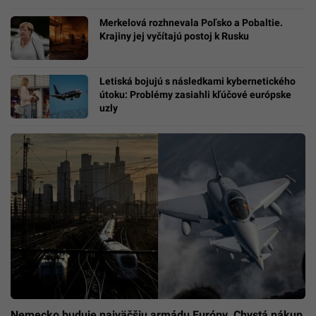
Merkelová rozhnevala Poľsko a Pobaltie.
Krajiny jej vyčítajú postoj k Rusku
Letiská bojujú s následkami kybernetického
útoku: Problémy zasiahli kľúčové európske
uzly
Nemecko buduje najväčšiu armádu Európy. Chystá nákup