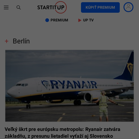
KÚPIŤ PREMIUM
PREMIUM
UP TV
Berlín
Veľký škrt pre európsku metropolu: Ryanair zatvára
základňu, z presunu lietadiel vyťaží aj Slovensko