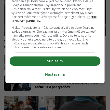
zariadenia (súbory cookie, jedinečné identifikátory a ďalšie
údaje o zariadení) môžu byť ukladané a používané
225 partnermi a môžu s nimi byť zdieľané alebo môžu byť
využívané konkrétne týmito webovými stránkami. My a naši
partneri môžeme používať presné údaje o geolokácii.
Pozrite
si zoznam partnerov.
Niektorí dodávatelia môžu spracúvať vaše osobné údaje na
základe oprávneného záujmu, proti ktorému môžete vzniesť
námietku pomocou možností nižšie. Dole na tejto stránke
alebo v ponuke webu nájdite odkaz, pomocou ktorého
Tesla získala povolenie na prevádzku svojho prvého
môžete spravovať alebo odvolať súhlas v nastaveniach
európskeho závodu pri Berlíne
ochrany súkromia a súborov cookie.
Európska metropola ide vzorom, schyľuje sa
Súhlasím
tu k úplnému zákazu áut. Priestor dostanú
chodci a cyklisti
Nastavenia
Máš jedinečnú príležitosť pracovať pre Elona
Muska. Zháňa ľudí v celej Európe, výroba
začne už o pár týždňov