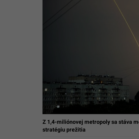
Z 1,4-miliónovej metropoly sa stáva 
stratégiu prežitia