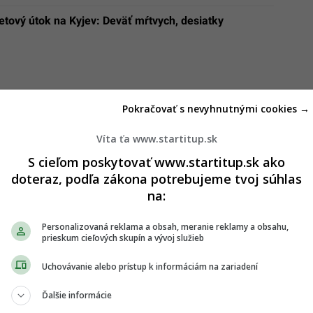
tový útok na Kyjev: Deväť mŕtvych, desiatky
Pokračovať s nevyhnutnými cookies →
Víta ťa www.startitup.sk
S cieľom poskytovať www.startitup.sk ako
doteraz, podľa zákona potrebujeme tvoj súhlas
na:
Personalizovaná reklama a obsah, meranie reklamy a obsahu,
prieskum cieľových skupín a vývoj služieb
Uchovávanie alebo prístup k informáciám na zariadení
Ďalšie informácie