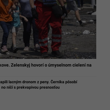
kove. Zelenskyj hovorí o úmyselnom cielení na
apili lacným dronom z peny. Černika pôsobí
, no ničí s prekvapivou presnosťou