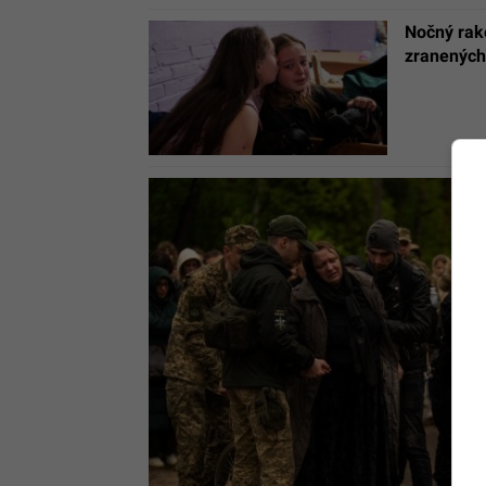
Nočný rake
zranených