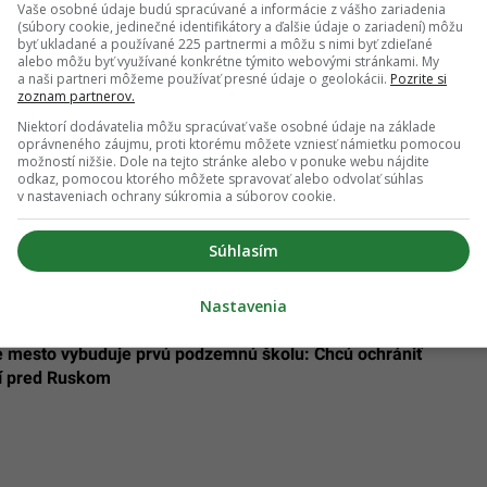
Vaše osobné údaje budú spracúvané a informácie z vášho zariadenia
(súbory cookie, jedinečné identifikátory a ďalšie údaje o zariadení) môžu
byť ukladané a používané 225 partnermi a môžu s nimi byť zdieľané
alebo môžu byť využívané konkrétne týmito webovými stránkami. My
a naši partneri môžeme používať presné údaje o geolokácii.
Pozrite si
zoznam partnerov.
Niektorí dodávatelia môžu spracúvať vaše osobné údaje na základe
oprávneného záujmu, proti ktorému môžete vzniesť námietku pomocou
pracovanú fintu, hlási expert. A môže im to vyjsť
možností nižšie. Dole na tejto stránke alebo v ponuke webu nájdite
odkaz, pomocou ktorého môžete spravovať alebo odvolať súhlas
tilo nový útok a rovno masívne zlyhalo. Nezískali ani
v nastaveniach ochrany súkromia a súborov cookie.
ia, raduje sa Ukrajina
Súhlasím
Nastavenia
é mesto vybuduje prvú podzemnú školu: Chcú ochrániť
tí pred Ruskom