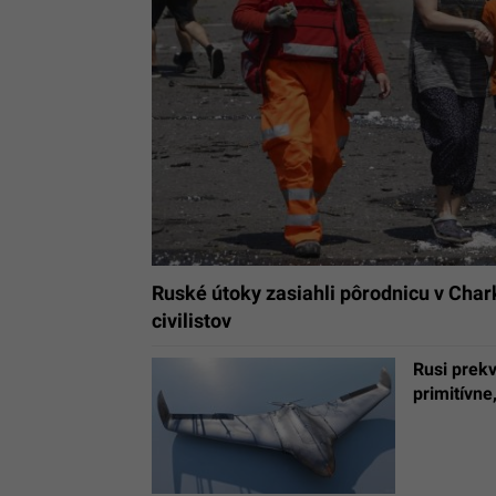
Ruské útoky zasiahli pôrodnicu v Char
civilistov
Rusi prekv
primitívne