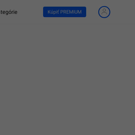
tegórie
Kúpiť PREMIUM