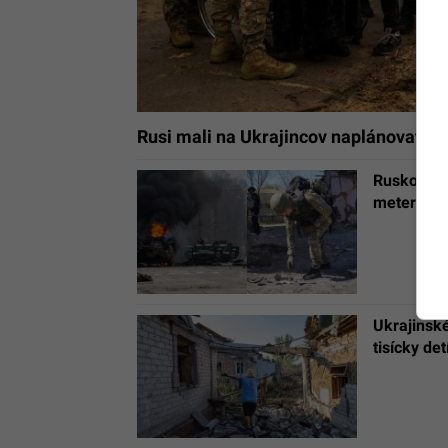
Rusi mali na Ukrajincov naplánovať pre
Rusko spus
meter územ
Ukrajinsk
tisícky de