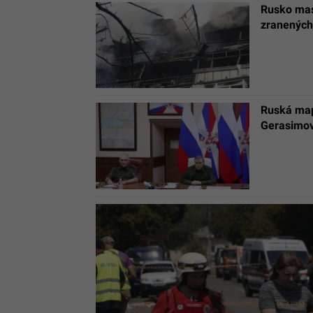
Rusko mas
zranených
Ruská map
Gerasimov 