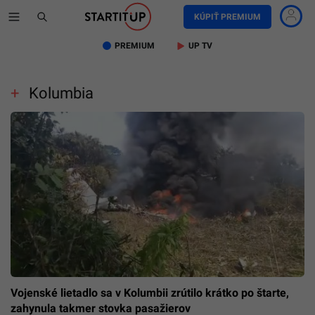
KÚPIŤ PREMIUM
PREMIUM
UP TV
Kolumbia
Vojenské lietadlo sa v Kolumbii zrútilo krátko po štarte,
zahynula takmer stovka pasažierov