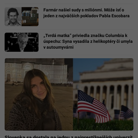
Farmár našiel sudy s miliónmi. Môže ísť o
jeden z najväčších pokladov Pabla Escobara
„Tvrdá matka“ priviedla značku Columbia k
úspechu: Syna vysadila z helikoptéry či umyla
v autoumyvárni
Slovenka sa dostala na jednu z najprestížnejších univerzít