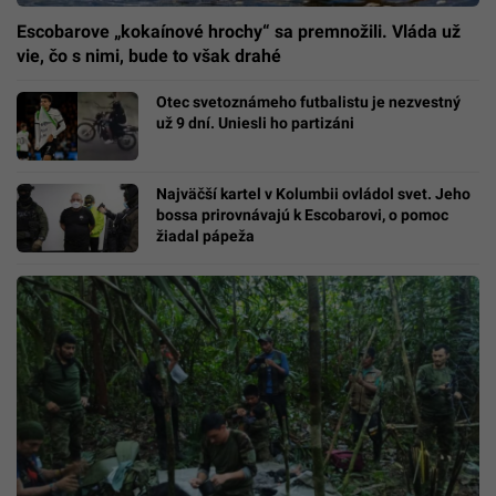
Escobarove „kokaínové hrochy“ sa premnožili. Vláda už
vie, čo s nimi, bude to však drahé
Otec svetoznámeho futbalistu je nezvestný
už 9 dní. Uniesli ho partizáni
Najväčší kartel v Kolumbii ovládol svet. Jeho
bossa prirovnávajú k Escobarovi, o pomoc
žiadal pápeža