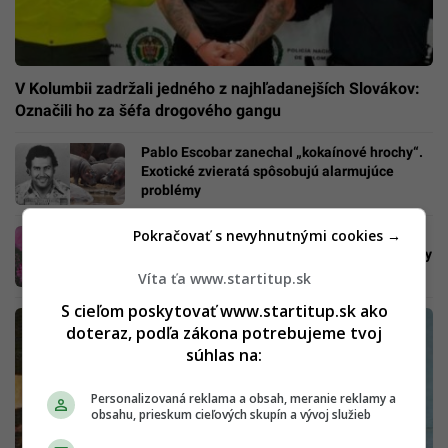
V Kolumbii zadržali jedného z najhľadanejších Slovákov:
Označili ho za šéfa drogového gangu
Pablo Escobar zanechal „kokaínové hrochy“.
Exotické zvieratá spôsobujú alarmujúce
problémy
Pokračovať s nevyhnutnými cookies →
Vlna kolumbijskej tvrdej drogy zametá
Európu. „Ružový kokaín“ vraj vonia ako jahody
Víta ťa www.startitup.sk
S cieľom poskytovať www.startitup.sk ako
doteraz, podľa zákona potrebujeme tvoj
súhlas na:
Personalizovaná reklama a obsah, meranie reklamy a
obsahu, prieskum cieľových skupín a vývoj služieb