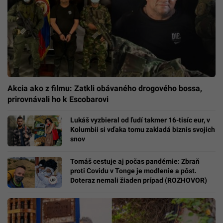
Akcia ako z filmu: Zatkli obávaného drogového bossa,
prirovnávali ho k Escobarovi
Lukáš vyzbieral od ľudí takmer 16-tisíc eur, v
Kolumbii si vďaka tomu zakladá biznis svojich
snov
Tomáš cestuje aj počas pandémie: Zbraň
proti Covidu v Tonge je modlenie a pôst.
Doteraz nemali žiaden prípad (ROZHOVOR)