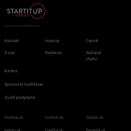
Člen združenia IAB Slovakia
Kontakt
Inzercia
Cenník
O nás
Redakcia
Nahlásiť
chybu
Kariéra
Spravovať notifikácie
Zrušiť predplatné
Startitup.sk
Fontech.sk
Odzadu.sk
Interez.sk
Emefka.sk
Receptik.sk