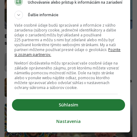
Uchovávanie alebo prístup k informáciám na zariadení
Ďalšie informácie
Vaše osobné údaje budú spracúvané a informácie z vášho
zariadenia (súbory cookie, jedinečné identifikátory a ďalšie
údaje o zariadení) môžu byť ukladané a používané
Escobar mu bol ako starší brat. Pre „šéfa“ som zavraždil
225 partnermi a môžu s nimi byť zdieľané alebo môžu byť
stovky ľudí, chválil sa najobávanejší vrah na svete
využívané konkrétne týmito webovými stránkami. My a naši
partneri môžeme používať presné údaje o geolokácii.
Pozrite
si zoznam partnerov.
„Pablitov“ svetový kokaínový biznis a
neskutočné peniaze. Pred 29 rokmi „ulovili“
Niektorí dodávatelia môžu spracúvať vaše osobné údaje na
Escobara na streche
základe oprávneného záujmu, proti ktorému môžete vzniesť
námietku pomocou možností nižšie. Dole na tejto stránke
alebo v ponuke webu nájdite odkaz, pomocou ktorého
Jaro vlastní to, čo nik iný na Slovensku. Biznis
môžete spravovať alebo odvolať súhlas v nastaveniach
plány si plní v čarovnej Kolumbii
ochrany súkromia a súborov cookie.
Súhlasím
Nastavenia