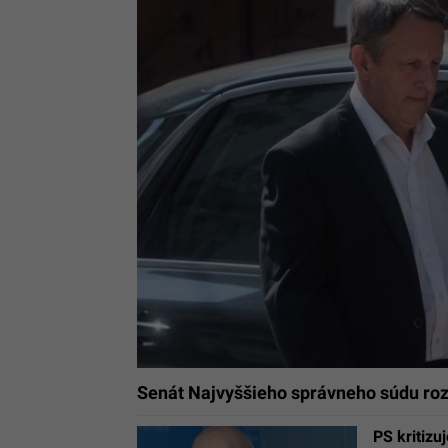
Senát Najvyššieho správneho súdu ro
PS kritizu