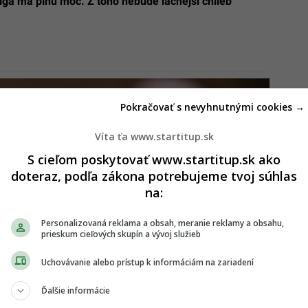
iga má plnú moc. Z toho nebude lacnejší chlieb
Pokračovať s nevyhnutnými cookies →
Víta ťa www.startitup.sk
S cieľom poskytovať www.startitup.sk ako
doteraz, podľa zákona potrebujeme tvoj súhlas
na:
Personalizovaná reklama a obsah, meranie reklamy a obsahu,
prieskum cieľových skupín a vývoj služieb
Uchovávanie alebo prístup k informáciám na zariadení
Ďalšie informácie