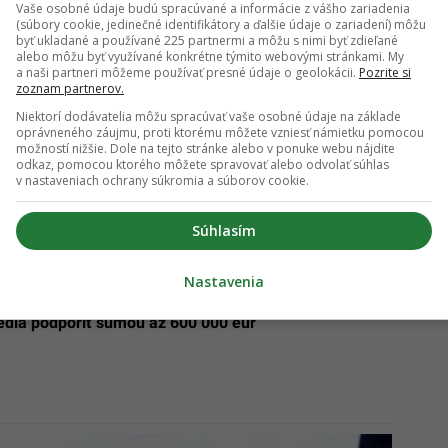
Vaše osobné údaje budú spracúvané a informácie z vášho zariadenia
(súbory cookie, jedinečné identifikátory a ďalšie údaje o zariadení) môžu
byť ukladané a používané 225 partnermi a môžu s nimi byť zdieľané
alebo môžu byť využívané konkrétne týmito webovými stránkami. My
a naši partneri môžeme používať presné údaje o geolokácii.
Pozrite si
val nového predsedu Špecializovaného
zoznam partnerov.
Niektorí dodávatelia môžu spracúvať vaše osobné údaje na základe
oprávneného záujmu, proti ktorému môžete vzniesť námietku pomocou
možností nižšie. Dole na tejto stránke alebo v ponuke webu nájdite
je vinný: Sudca rozhodol o jeho treste v korupčnom
odkaz, pomocou ktorého môžete spravovať alebo odvolať súhlas
v nastaveniach ochrany súkromia a súborov cookie.
Súhlasím
Nastavenia
vada spúšťajú nový investičný fond. Inovatívne
vedia podporiť sumou až 600 000 eur