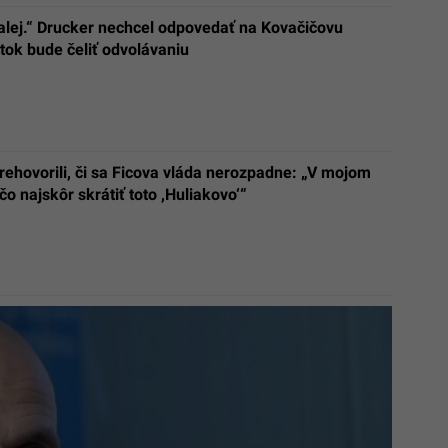
lej.“ Drucker nechcel odpovedať na Kovačičovu
tok bude čeliť odvolávaniu
rehovorili, či sa Ficova vláda nerozpadne: „V mojom
čo najskôr skrátiť toto ,Huliakovo‘“