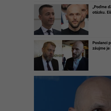
„Poďme ďa
otázku. Eš
Poslanci p
záujme je 