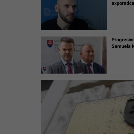
exporadca
Progresívn
Samuela M