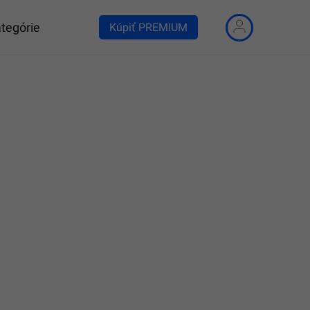
tegórie
Kúpiť PREMIUM