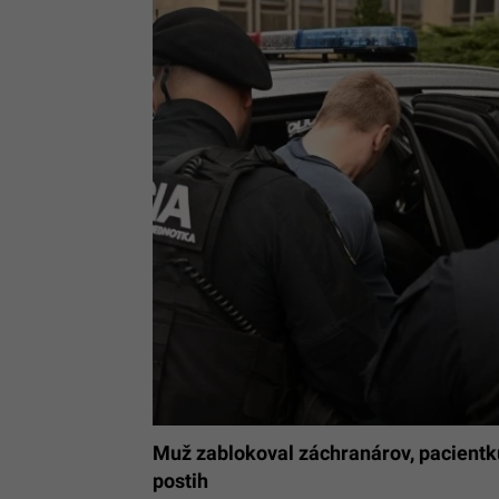
Muž zablokoval záchranárov, pacientku 
postih