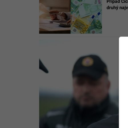
Prípad Čič
druhý najv