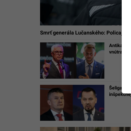
Smrť generála Lučanského: Policajná i
Antikampa
vnútra sa
Šeliga vyt
inšpekčne