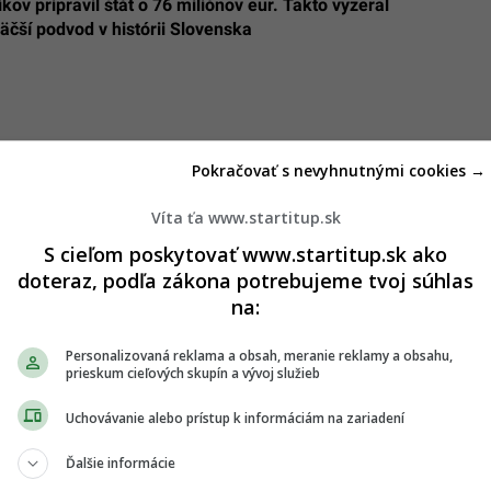
ikov pripravil štát o 76 miliónov eur. Takto vyzeral
äčší podvod v histórii Slovenska
Pokračovať s nevyhnutnými cookies →
Víta ťa www.startitup.sk
S cieľom poskytovať www.startitup.sk ako
doteraz, podľa zákona potrebujeme tvoj súhlas
na:
Personalizovaná reklama a obsah, meranie reklamy a obsahu,
prieskum cieľových skupín a vývoj služieb
Uchovávanie alebo prístup k informáciám na zariadení
Ďalšie informácie