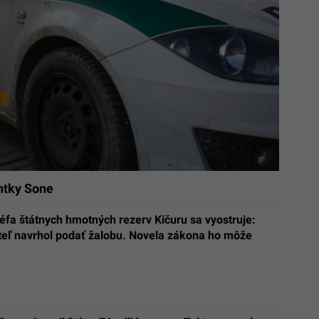
ntky Sone
fa štátnych hmotných rezerv Kičuru sa vyostruje:
teľ navrhol podať žalobu. Novela zákona ho môže