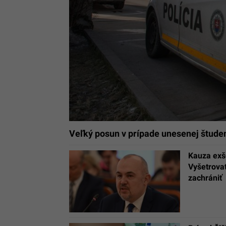
Veľký posun v prípade unesenej štude
Kauza exšé
Vyšetrova
zachrániť