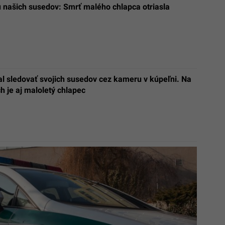
u našich susedov: Smrť malého chlapca otriasla
al sledovať svojich susedov cez kameru v kúpeľni. Na
 je aj maloletý chlapec