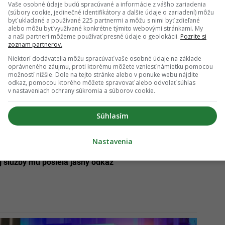
Vaše osobné údaje budú spracúvané a informácie z vášho zariadenia
(súbory cookie, jedinečné identifikátory a ďalšie údaje o zariadení) môžu
byť ukladané a používané 225 partnermi a môžu s nimi byť zdieľané
alebo môžu byť využívané konkrétne týmito webovými stránkami. My
a naši partneri môžeme používať presné údaje o geolokácii.
Pozrite si
zoznam partnerov.
nšpekcia opäť otvára prípad
Niektorí dodávatelia môžu spracúvať vaše osobné údaje na základe
oprávneného záujmu, proti ktorému môžete vzniesť námietku pomocou
možností nižšie. Dole na tejto stránke alebo v ponuke webu nájdite
ň Šutaja Eštoka proti Korčokovi má dohru: Ministrom
odkaz, pomocou ktorého môžete spravovať alebo odvolať súhlas
 môže zaoberať generálna prokuratúra
v nastaveniach ochrany súkromia a súborov cookie.
Súhlasím
Nastavenia
iahol na Zuriana vážny incident: Riaditeľ Úradu
j služby mu posiela jasný odkaz