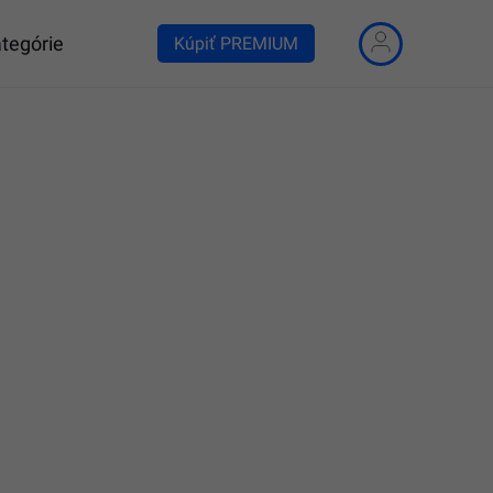
tegórie
Kúpiť PREMIUM