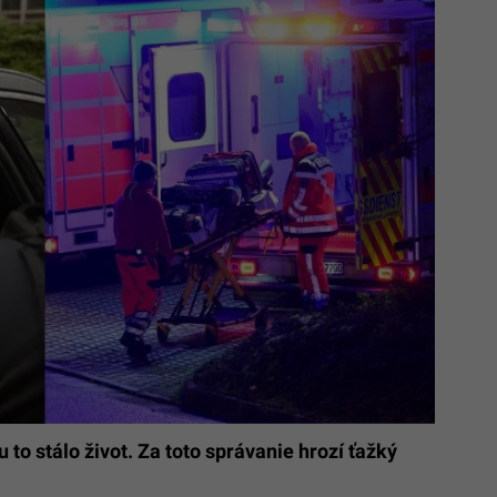
to stálo život. Za toto správanie hrozí ťažký