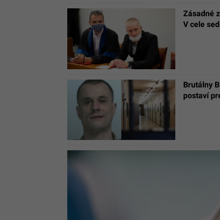
Zásadné z
V cele sed
Brutálny B
postaví pr