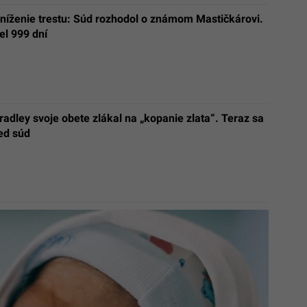
níženie trestu: Súd rozhodol o známom Mastičkárovi.
el 999 dní
radley svoje obete zlákal na „kopanie zlata“. Teraz sa
ed súd