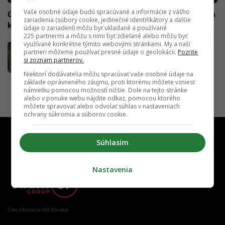
Vaše osobné údaje budú spracúvané a informácie z vášho
Guardians of the Galaxy 2 bude prvým filmom natočeným
zariadenia (súbory cookie, jedinečné identifikátory a ďalšie
kamerou s 8K rozlíšením
údaje o zariadení) môžu byť ukladané a používané
225 partnermi a môžu s nimi byť zdieľané alebo môžu byť
využívané konkrétne týmito webovými stránkami. My a naši
Maličký počítač, ktorý ponúkne „veľa muziky“
partneri môžeme používať presné údaje o geolokácii.
Pozrite
za smiešnu cenu valcuje Kickstarter
si zoznam partnerov.
Niektorí dodávatelia môžu spracúvať vaše osobné údaje na
základe oprávneného záujmu, proti ktorému môžete vzniesť
námietku pomocou možností nižšie. Dole na tejto stránke
alebo v ponuke webu nájdite odkaz, pomocou ktorého
môžete spravovať alebo odvolať súhlas v nastaveniach
ochrany súkromia a súborov cookie.
Súhlasím
Nastavenia
Člen združenia IAB Slovakia