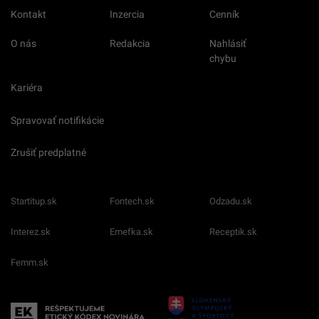
Kontakt
Inzercia
Cenník
O nás
Redakcia
Nahlásiť
chybu
Kariéra
Spravovať notifikácie
Zrušiť predplatné
Startitup.sk
Fontech.sk
Odzadu.sk
Interez.sk
Emefka.sk
Receptik.sk
Femm.sk