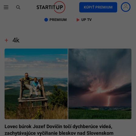
KÚPIŤ PREMIUM
PREMIUM
UP TV
4k
Lovec búrok Jozef Dovičin točí dychberúce videá,
zachytávajúce vyčíňanie bleskov nad Slovenskom