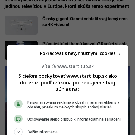
jedinou televíziou v Európe, ktorá skúša tento experiment
Čínsky gigant Xiaomi odhlalil svoj lacný dron
so 4K videom!
Plánuješ kúpiť hernú konzolu? Radšej si ešte
počkaj
Pokračovať s nevyhnutnými cookies →
Víta ťa www.startitup.sk
S cieľom poskytovať www.startitup.sk ako
doteraz, podľa zákona potrebujeme tvoj
súhlas na:
Personalizovaná reklama a obsah, meranie reklamy a
obsahu, prieskum cieľových skupín a vývoj služieb
Uchovávanie alebo prístup k informáciám na zariadení
Ďalšie informácie