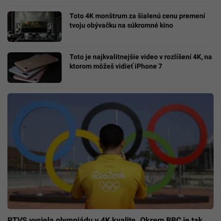
Toto 4K monštrum za šialenú cenu premení
tvoju obývačku na súkromné kino
Toto je najkvalitnejšie video v rozlíšení 4K, na
ktorom môžeš vidieť iPhone 7
RTVS vysiela olympiádu v 4K kvalite. Okrem BBC je tak