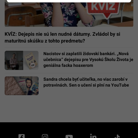
KVÍZ: Dejepis nie sú len nudné dátumy. Zvládol by si
maturitnú skúšku z tohto predmetu?
Nacistov si zaplatili židovskí bankári. „Nová
učebnica“ dejepisu pre Vysokú Školu Života je
geniálna facka hoaxerom
Sandra chcela byť učiteľka, no viac zarobí v
potravinách. Sen o učení si plní na YouTube