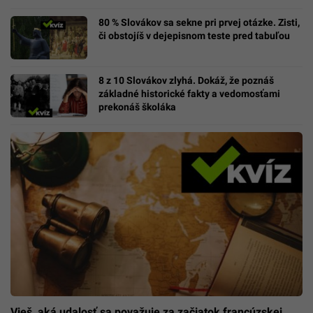
80 % Slovákov sa sekne pri prvej otázke. Zisti,
či obstojíš v dejepisnom teste pred tabuľou
8 z 10 Slovákov zlyhá. Dokáž, že poznáš
základné historické fakty a vedomosťami
prekonáš školáka
Vieš, aká udalosť sa považuje za začiatok francúzskej