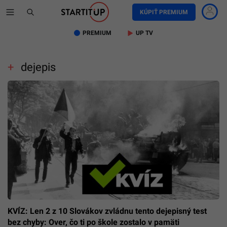
KÚPIŤ PREMIUM
PREMIUM
UP TV
dejepis
KVÍZ: Len 2 z 10 Slovákov zvládnu tento dejepisný test
bez chyby: Over, čo ti po škole zostalo v pamäti