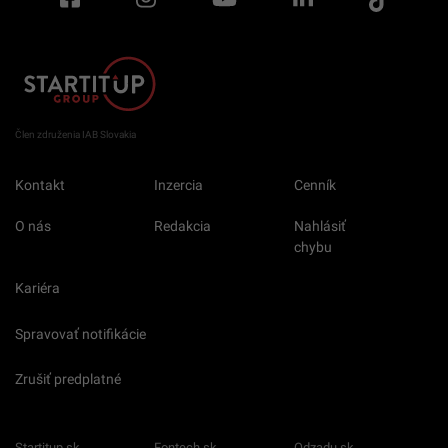
Člen združenia IAB Slovakia
Kontakt
Inzercia
Cenník
O nás
Redakcia
Nahlásiť
chybu
Kariéra
Spravovať notifikácie
Zrušiť predplatné
Startitup.sk
Fontech.sk
Odzadu.sk