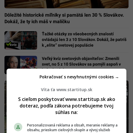
Dôležité historické míľniky si pamätá len 30 % Slovákov.
Dokáž, že ty ich máš v malíčku
Ťažké otázky zo všeobecných znalostí
ovládajú len 3 z 10 Slovákov. Dokáž, že patríš
k „elite“ svetovej populácie
Veľký kvíz svetových objaviteľov: Zmenili
svet, no 5 z 10 Slovákov sa pomýli aspoň v
jednej otázke
Pokračovať s nevyhnutnými cookies →
Víta ťa www.startitup.sk
S cieľom poskytovať www.startitup.sk ako
doteraz, podľa zákona potrebujeme tvoj
súhlas na:
Personalizovaná reklama a obsah, meranie reklamy a
obsahu, prieskum cieľových skupín a vývoj služieb