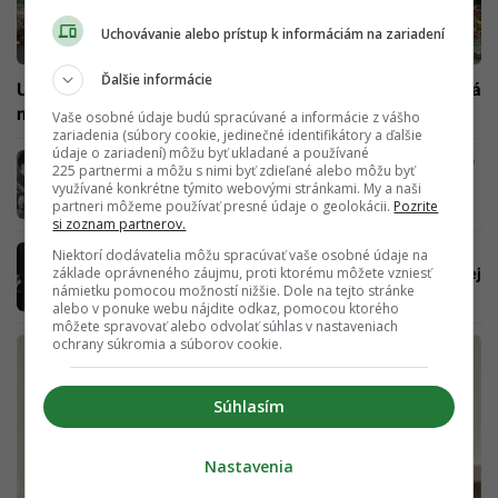
Uchovávanie alebo prístup k informáciám na zariadení
Ďalšie informácie
Učiteľ mal podľa rodičov obťažovať ich deti. Dievčat sa má
nevhodne dotýkať či chodiť za nimi na WC
Vaše osobné údaje budú spracúvané a informácie z vášho
zariadenia (súbory cookie, jedinečné identifikátory a ďalšie
údaje o zariadení) môžu byť ukladané a používané
Zisti, či bol Hitler najhorší diktátor sveta. Títo
225 partnermi a môžu s nimi byť zdieľané alebo môžu byť
netvori majú na svedomí milióny obetí
využívané konkrétne týmito webovými stránkami. My a naši
partneri môžeme používať presné údaje o geolokácii.
Pozrite
si zoznam partnerov.
Sandra z Dejepis Inak: Kauzu plagiátorstvo
Niektorí dodávatelia môžu spracúvať vaše osobné údaje na
základe oprávneného záujmu, proti ktorému môžete vzniesť
vnímam ako antikampaň a očierňovanie mojej
námietku pomocou možností nižšie. Dole na tejto stránke
osoby
alebo v ponuke webu nájdite odkaz, pomocou ktorého
môžete spravovať alebo odvolať súhlas v nastaveniach
ochrany súkromia a súborov cookie.
Súhlasím
Nastavenia