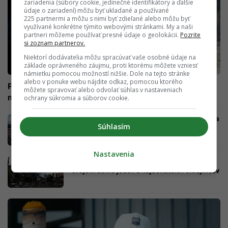
zariadenia (súbory cookie, jedinečné identifikátory a ďalšie
údaje o zariadení) môžu byť ukladané a používané
225 partnermi a môžu s nimi byť zdieľané alebo môžu byť
využívané konkrétne týmito webovými stránkami. My a naši
partneri môžeme používať presné údaje o geolokácii.
Pozrite
si zoznam partnerov.
Niektorí dodávatelia môžu spracúvať vaše osobné údaje na
základe oprávneného záujmu, proti ktorému môžete vzniesť
námietku pomocou možností nižšie. Dole na tejto stránke
alebo v ponuke webu nájdite odkaz, pomocou ktorého
Paradoxy ruskej propagandy: „Sme na humanitárnej
môžete spravovať alebo odvolať súhlas v nastaveniach
misii“ a zároveň „vymažeme ukrajinské mestá“
ochrany súkromia a súborov cookie.
Makarská sa mení na smetisko. Chorváti vinia
Súhlasím
turistov hlavne z jednej krajiny
Nastavenia
Počas bombardovania Mykolajiva zomrel vo
svojom dome jeden z najbohatších Ukrajincov