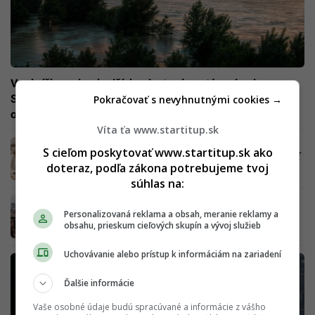
V rebríčku najnudnejších miest má zastúpenie aj
Slovensko. Umiestnenie Bratislavy prekonalo všetky
Pokračovať s nevyhnutnými cookies →
očakavánia
Víta ťa www.startitup.sk
Nudí ťa práca v kancelárii? Poznáme
S cieľom poskytovať www.startitup.sk ako
najlacnejšie mestá v Európe, kde môžeš robiť
doteraz, podľa zákona potrebujeme tvoj
z domu (REBRÍČEK)
súhlas na:
Tieto mestá ti zaplatia aj 15-tisíc dolárov, ak
Personalizovaná reklama a obsah, meranie reklamy a
sa tam presťahuješ. Sen Slovákov za veľkou
obsahu, prieskum cieľových skupín a vývoj služieb
mlákou môže byť realita
Uchovávanie alebo prístup k informáciám na zariadení
Ďalšie informácie
Vaše osobné údaje budú spracúvané a informácie z vášho