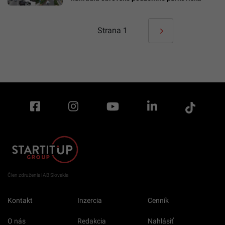
Strana
1
Člen združenia IAB Slovakia
Kontakt
Inzercia
Cenník
O nás
Redakcia
Nahlásiť