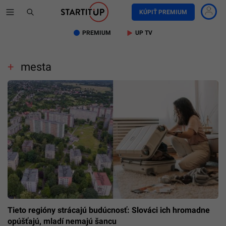
KÚPIŤ PREMIUM
PREMIUM
UP TV
mesta
Tieto regióny strácajú budúcnosť: Slováci ich hromadne
opúšťajú, mladí nemajú šancu