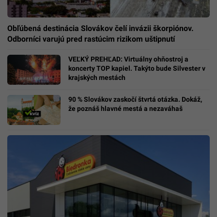
Obľúbená destinácia Slovákov čelí invázii škorpiónov.
Odborníci varujú pred rastúcim rizikom uštipnutí
VEĽKÝ PREHĽAD: Virtuálny ohňostroj a
koncerty TOP kapiel. Takýto bude Silvester v
krajských mestách
90 % Slovákov zaskočí štvrtá otázka. Dokáž,
že poznáš hlavné mestá a nezaváhaš