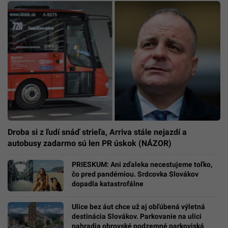
Droba si z ľudí snáď strieľa, Arriva stále nejazdí a
autobusy zadarmo sú len PR úskok (NÁZOR)
PRIESKUM: Ani zďaleka necestujeme toľko,
čo pred pandémiou. Srdcovka Slovákov
dopadla katastrofálne
Ulice bez áut chce už aj obľúbená výletná
destinácia Slovákov. Parkovanie na ulici
nahradia obrovské podzemné parkoviská