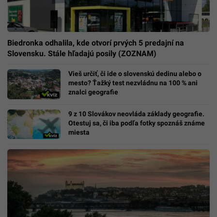
Biedronka odhalila, kde otvorí prvých 5 predajní na
Slovensku. Stále hľadajú posily (ZOZNAM)
Vieš určiť, či ide o slovenskú dedinu alebo o
mesto? Ťažký test nezvládnu na 100 % ani
znalci geografie
9 z 10 Slovákov neovláda základy geografie.
Otestuj sa, či iba podľa fotky spoznáš známe
miesta