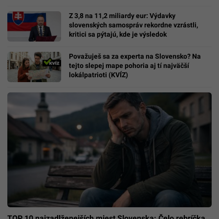
Z 3,8 na 11,2 miliardy eur: Výdavky
slovenských samospráv rekordne vzrástli,
kritici sa pýtajú, kde je výsledok
Považuješ sa za experta na Slovensko? Na
tejto slepej mape pohoria aj tí najväčší
lokálpatrioti (KVÍZ)
TOP 10 najzadlženejších miest Slovenska: Čelo rebríčka