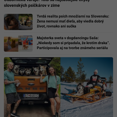
slovenských psičkárov v zime
Tvrdá realita psích množiarní na Slovensku:
Žena nemusí mať dieťa, aby viedla dobrý
život, rovnako ani sučka
Majsterka sveta v dogdancingu Saša:
„Niekedy som si pripadala, že krotím draka“.
Participovala aj na tvorbe známeho seriálu