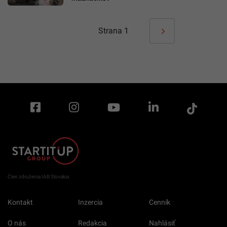
Strana
1
Člen združenia IAB Slovakia
Kontakt
Inzercia
Cenník
O nás
Redakcia
Nahlásiť