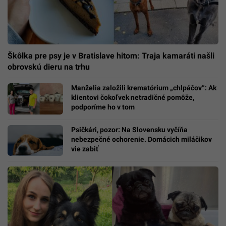
Škôlka pre psy je v Bratislave hitom: Traja kamaráti našli
obrovskú dieru na trhu
Manželia založili krematórium „chlpáčov“: Ak
klientovi čokoľvek netradičné pomôže,
podporíme ho v tom
Psičkári, pozor: Na Slovensku vyčíňa
nebezpečné ochorenie. Domácich miláčikov
vie zabiť