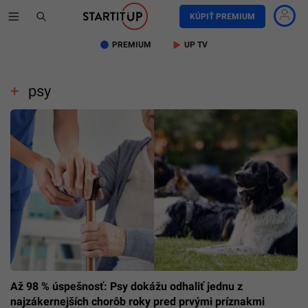
KÚPIŤ PREMIUM
PREMIUM
UP TV
psy
Až 98 % úspešnosť: Psy dokážu odhaliť jednu z
najzákernejších chorôb roky pred prvými príznakmi