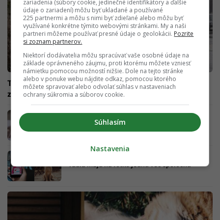
zariadenia (súbory cookie, jedinečné identifikátory a ďalšie
údaje o zariadení) môžu byť ukladané a používané
225 partnermi a môžu s nimi byť zdieľané alebo môžu byť
využívané konkrétne týmito webovými stránkami. My a naši
partneri môžeme používať presné údaje o geolokácii.
Pozrite
si zoznam partnerov.
Niektorí dodávatelia môžu spracúvať vaše osobné údaje na
základe oprávneného záujmu, proti ktorému môžete vzniesť
námietku pomocou možností nižšie. Dole na tejto stránke
alebo v ponuke webu nájdite odkaz, pomocou ktorého
Tisíce psíčkarov končia na pohotovosti s vážnym
môžete spravovať alebo odvolať súhlas v nastaveniach
zranením. Venčenie je nebezpečnejšie, ako vyzerá
ochrany súkromia a súborov cookie.
Zbystriť musia všetci psíčkari: Nové zistenia
Súhlasím
vedcov o mozgoch našich štvornohých
miláčikoch ťa zaskočia
Nastavenia
Staneš sa kráľom Tinderu: Tí najúspešnejší
ľudia majú na fotke jednu vec spoločnú