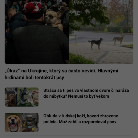
„Úkaz“ na Ukrajine, ktorý sa často nevidí. Hlavnými
hrdinami boli tentokrát psy
Stráca sa ti pes vo vlastnom dvore či naráža
do nábytku? Nemusí to byť vekom
Obluda v ľudskej koži, hovorí zhrozene
polícia. Muž zabil a rozporcioval psov