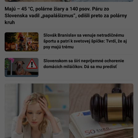
Majú – 45 °C, polárne žiary a 140 psov. Páru zo
Slovenska vadil „papalášizmus“, odišli preto za polárny
kruh
Slovák Branislav sa venuje netradičnému
športu a patrí k svetovej špičke: Tvrdí, že aj
psy majú trému
Slovenskom sa šíri nepríjemné ochorenie
domácich miláčikov. Dá sa mu predísť