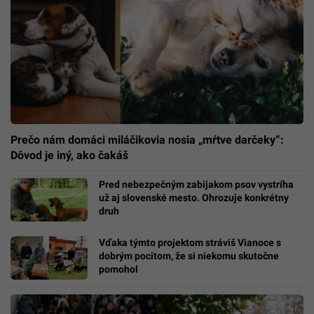
Prečo nám domáci miláčikovia nosia „mŕtve darčeky“:
Dôvod je iný, ako čakáš
Pred nebezpečným zabijakom psov vystríha
už aj slovenské mesto. Ohrozuje konkrétny
druh
Vďaka týmto projektom stráviš Vianoce s
dobrým pocitom, že si niekomu skutočne
pomohol