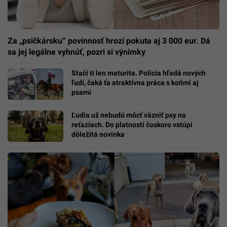
Za „psičkársku“ povinnosť hrozí pokuta aj 3 000 eur. Dá
sa jej legálne vyhnúť, pozri si výnimky
Stačí ti len maturita. Polícia hľadá nových
ľudí, čaká ťa atraktívna práca s koňmi aj
psami
Ľudia už nebudú môcť väzniť psy na
reťaziach. Do platnosti čoskoro vstúpi
dôležitá novinka