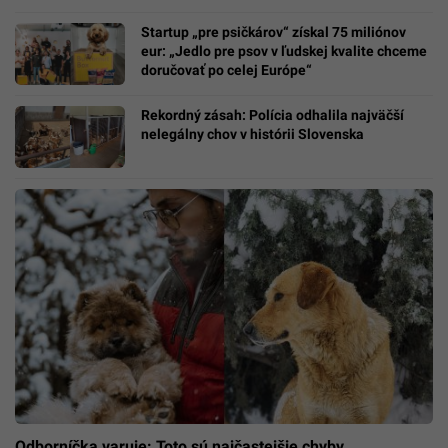
Startup „pre psičkárov“ získal 75 miliónov
eur: „Jedlo pre psov v ľudskej kvalite chceme
doručovať po celej Európe“
Rekordný zásah: Polícia odhalila najväčší
nelegálny chov v histórii Slovenska
Odborníčka varuje: Toto sú najčastejšie chyby