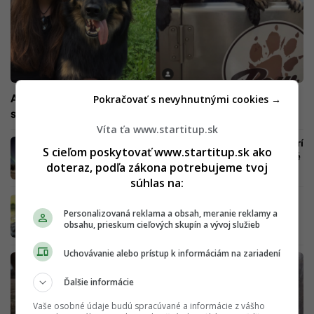
Anna vedie špičkový wellness pre psov. Slováci majú o
Pokračovať s nevyhnutnými cookies →
služby pre „chlpáčov“ pozoruhodný záujem
Víta ťa www.startitup.sk
Práca husky guide-a je fyzicky náročná, hovorí
S cieľom poskytovať www.startitup.sk ako
cestovateľský pár. Vo svete zažili neskutočné
doteraz, podľa zákona potrebujeme tvoj
veci
súhlas na:
Psičkári, pozor: Za tento priestupok ti hrozí
Personalizovaná reklama a obsah, meranie reklamy a
mastná pokuta, v extrémnych prípadoch aj
obsahu, prieskum cieľových skupín a vývoj služieb
basa
Uchovávanie alebo prístup k informáciám na zariadení
Ďalšie informácie
Vaše osobné údaje budú spracúvané a informácie z vášho