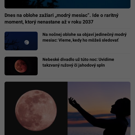
Dnes na oblohe zažiari „modrý mesiac“. Ide o raritný
moment, ktorý nenastane až v roku 2037
Na nočnej oblohe sa objaví jedinečný modrý
mesiac: Vieme, kedy ho môžeš sledovať
Nebeské divadlo už túto noc: Uvidíme
takzvaný ružový či jahodový spln