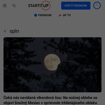
KÚPIŤ PREMIUM
PREMIUM
UP TV
spln
Čaká nás nevídaná víkendová šou: Na nočnej oblohe sa
objaví Snežný Mesiac v sprievode trblietajúceho oblaku