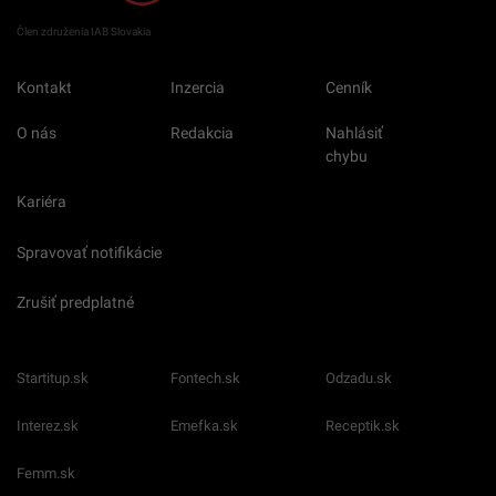
Člen združenia IAB Slovakia
Kontakt
Inzercia
Cenník
O nás
Redakcia
Nahlásiť
chybu
Kariéra
Spravovať notifikácie
Zrušiť predplatné
Startitup.sk
Fontech.sk
Odzadu.sk
Interez.sk
Emefka.sk
Receptik.sk
Femm.sk