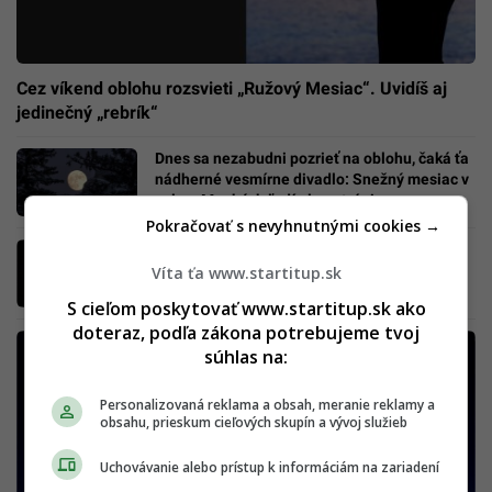
Cez víkend oblohu rozsvieti „Ružový Mesiac“. Uvidíš aj
jedinečný „rebrík“
Dnes sa nezabudni pozrieť na oblohu, čaká ťa
nádherné vesmírne divadlo: Snežný mesiac v
splne. Mnohých ľudí ale potrápi
Pokračovať s nevyhnutnými cookies →
Vesmírne divadlo prinesie „krvavý mesiac“ aj
fenomenálne zatmenie. Má byť najdlhšie za
Víta ťa www.startitup.sk
stovky rokov
S cieľom poskytovať www.startitup.sk ako
doteraz, podľa zákona potrebujeme tvoj
súhlas na:
Personalizovaná reklama a obsah, meranie reklamy a
obsahu, prieskum cieľových skupín a vývoj služieb
Uchovávanie alebo prístup k informáciám na zariadení