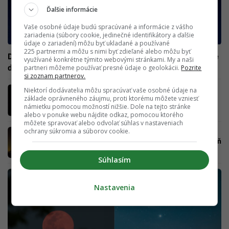
Ďalšie informácie
Vaše osobné údaje budú spracúvané a informácie z vášho
zariadenia (súbory cookie, jedinečné identifikátory a ďalšie
údaje o zariadení) môžu byť ukladané a používané
225 partnermi a môžu s nimi byť zdieľané alebo môžu byť
Dnes sa nezabudni pozrieť na oblohu. Čaká nás vesmírne
využívané konkrétne týmito webovými stránkami. My a naši
divadlo, nádherný spln prezývaný Úrodný Mesiac
partneri môžeme používať presné údaje o geolokácii.
Pozrite
si zoznam partnerov.
Čaká nás luxusné vesmírne divadlo: Vo
Niektorí dodávatelia môžu spracúvať vaše osobné údaje na
základe oprávneného záujmu, proti ktorému môžete vzniesť
štvrtok uvidíme jahodový mesiac v splne,
námietku pomocou možností nižšie. Dole na tejto stránke
ktorý je zároveň aj svätojánskym splnom
alebo v ponuke webu nájdite odkaz, pomocou ktorého
môžete spravovať alebo odvolať súhlas v nastaveniach
ochrany súkromia a súborov cookie.
Supermesiac a zároveň najväčší spln tohto
roka spozoruješ už zajtra, skoro ráno. Privstaň
si a vychutnaj si vesmírne divadlo
Súhlasím
Nastavenia