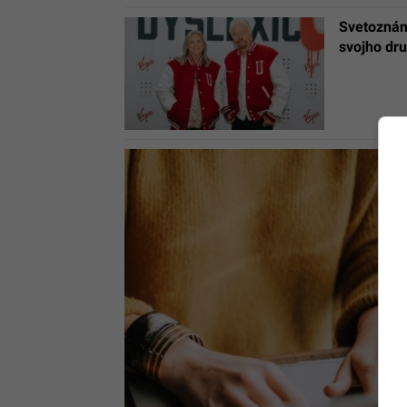
Svetoznámy
svojho dr