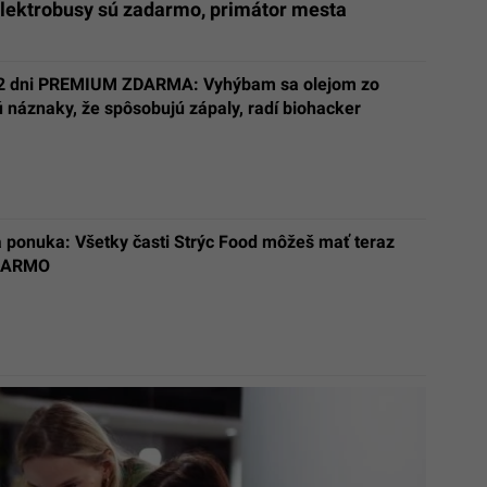
Elektrobusy sú zadarmo, primátor mesta
2 dni PREMIUM ZDARMA: Vyhýbam sa olejom zo
 náznaky, že spôsobujú zápaly, radí biohacker
a ponuka: Všetky časti Strýc Food môžeš mať teraz
DARMO