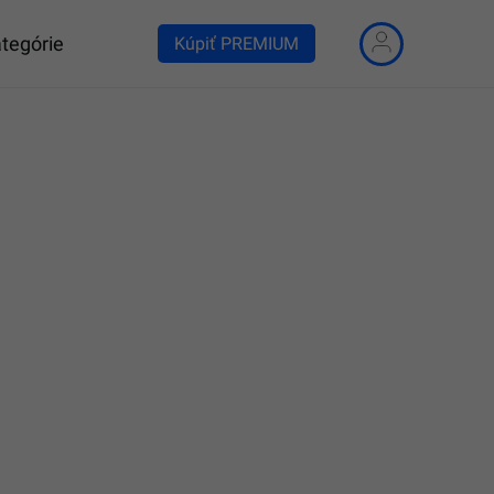
tegórie
Kúpiť PREMIUM