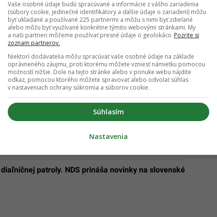
Vaše osobné údaje budú spracúvané a informácie z vášho zariadenia
(súbory cookie, jedinečné identifikátory a ďalšie údaje o zariadení) môžu
byť ukladané a používané 225 partnermi a môžu s nimi byť zdieľané
alebo môžu byť využívané konkrétne týmito webovými stránkami. My
a naši partneri môžeme používať presné údaje o geolokácii.
Pozrite si
zoznam partnerov.
Niektorí dodávatelia môžu spracúvať vaše osobné údaje na základe
oprávneného záujmu, proti ktorému môžete vzniesť námietku pomocou
okamžité platby. Už nemusíš čakať, kedy ti na
možností nižšie. Dole na tejto stránke alebo v ponuke webu nájdite
odkaz, pomocou ktorého môžete spravovať alebo odvolať súhlas
v nastaveniach ochrany súkromia a súborov cookie.
sledné tri dni: Získaj prístup k nášmu PREMIUM obsahu
armo
Súhlasím
Nastavenia
diaľničnej patroly. NDS prináša novinky na slovenské