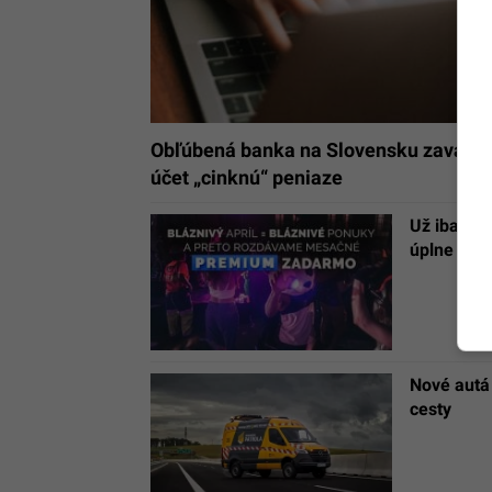
Obľúbená banka na Slovensku zavádza 
účet „cinknú“ peniaze
Už iba po
úplne zad
Nové autá 
cesty