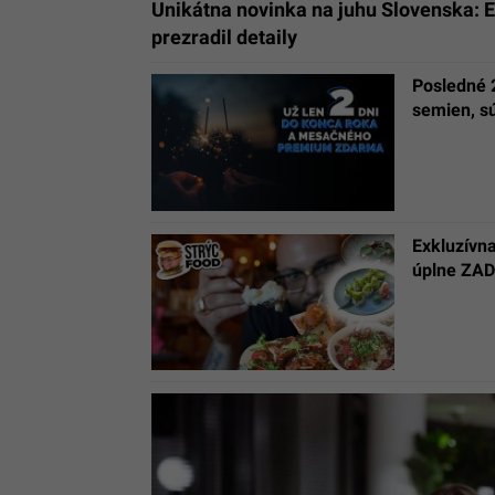
Unikátna novinka na juhu Slovenska: 
prezradil detaily
Posledné 
semien, sú
Exkluzívn
úplne ZA