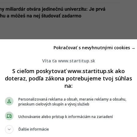
 miliardár otvára jedinečnú univerzitu: Je prvá
uhu a môžeš na nej študovať zadarmo
Pokračovať s nevyhnutnými cookies →
Víta ťa www.startitup.sk
S cieľom poskytovať www.startitup.sk ako
doteraz, podľa zákona potrebujeme tvoj súhlas
na:
Personalizovaná reklama a obsah, meranie reklamy a obsahu,
prieskum cieľových skupín a vývoj služieb
Uchovávanie alebo prístup k informáciám na zariadení
Ďalšie informácie