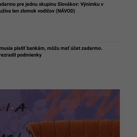
zadarmo pre jednu skupinu Slovákov: Výnimku v
užíva len zlomok vodičov (NÁVOD)
emusia platiť bankám, môžu mať účet zadarmo.
prezradil podmienky