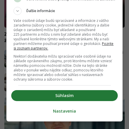
Ďalšie informácie
Vaše osobné údaje budú spracúvané a informácie z vášho
zariadenia (súbory cookie, jedinečné identifikátory a ďalšie
údaje o zariadení) môžu byť ukladané a používané
Známy slovenský latino raper vymenil sľubnú kariéru za
225 partnermi a môžu s nimi byť zdieľané alebo môžu byť
využívané konkrétne týmito webovými stránkami. My a naši
život na pláži: Do rodnej krajiny sa vrátiť neplánuje
partneri môžeme používať presné údaje o geolokácii.
Pozrite
si zoznam partnerov.
Zemetrasenie v hypotékach: Mnohí Slováci si
Niektorí dodávatelia môžu spracúvať vaše osobné údaje na
ich už nebudú môcť dovoliť, ukazuje analýza
základe oprávneného záujmu, proti ktorému môžete vzniesť
námietku pomocou možností nižšie. Dole na tejto stránke
alebo v ponuke webu nájdite odkaz, pomocou ktorého
môžete spravovať alebo odvolať súhlas v nastaveniach
Podvodníci Slovákov obrali o tisíce eur: Z
ochrany súkromia a súborov cookie.
„dvojizbáku na Nivách za 400“ sa vykľul
podvod
Súhlasím
Nastavenia