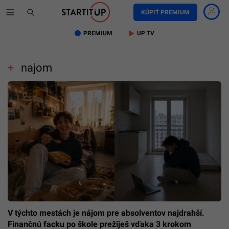
KÚPIŤ PREMIUM
PREMIUM
UP TV
najom
V týchto mestách je nájom pre absolventov najdrahší.
Finančnú facku po škole prežiješ vďaka 3 krokom