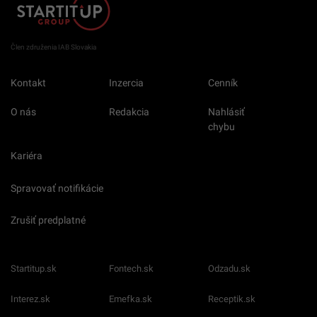
Člen združenia IAB Slovakia
Kontakt
Inzercia
Cenník
O nás
Redakcia
Nahlásiť
chybu
Kariéra
Spravovať notifikácie
Zrušiť predplatné
Startitup.sk
Fontech.sk
Odzadu.sk
Interez.sk
Emefka.sk
Receptik.sk