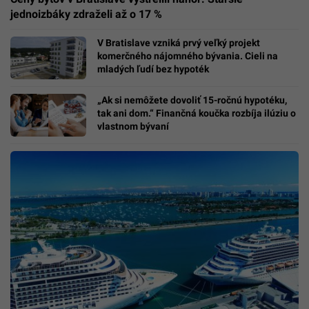
jednoizbáky zdraželi až o 17 %
V Bratislave vzniká prvý veľký projekt
komerčného nájomného bývania. Cieli na
mladých ľudí bez hypoték
„Ak si nemôžete dovoliť 15-ročnú hypotéku,
tak ani dom.“ Finančná koučka rozbíja ilúziu o
vlastnom bývaní