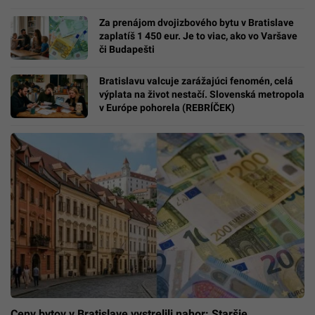
Za prenájom dvojizbového bytu v Bratislave
zaplatíš 1 450 eur. Je to viac, ako vo Varšave
či Budapešti
Bratislavu valcuje zarážajúci fenomén, celá
výplata na život nestačí. Slovenská metropola
v Európe pohorela (REBRÍČEK)
Ceny bytov v Bratislave vystrelili nahor: Staršie