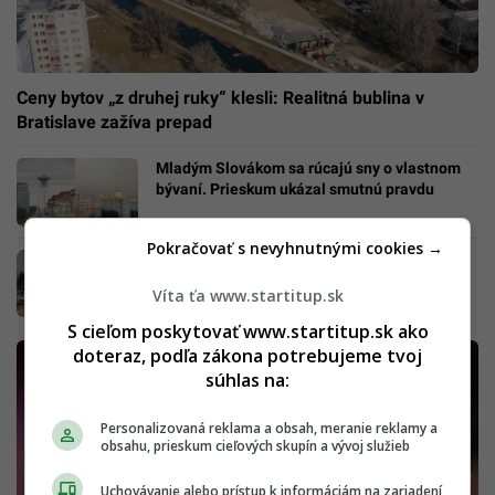
Ceny bytov „z druhej ruky“ klesli: Realitná bublina v
Bratislave zažíva prepad
Mladým Slovákom sa rúcajú sny o vlastnom
bývaní. Prieskum ukázal smutnú pravdu
Pokračovať s nevyhnutnými cookies →
Dôležité čísla: Až 40 % hypoték Slovákov
čoskoro príde o fixáciu. Splátky vystrelia na
Víta ťa www.startitup.sk
sume
S cieľom poskytovať www.startitup.sk ako
doteraz, podľa zákona potrebujeme tvoj
súhlas na:
Personalizovaná reklama a obsah, meranie reklamy a
obsahu, prieskum cieľových skupín a vývoj služieb
Uchovávanie alebo prístup k informáciám na zariadení