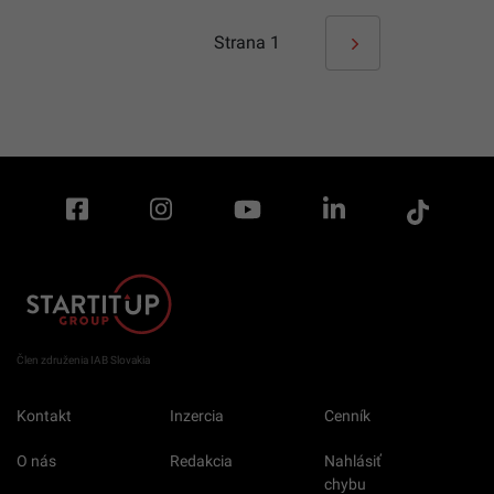
Strana
1
Člen združenia IAB Slovakia
Kontakt
Inzercia
Cenník
O nás
Redakcia
Nahlásiť
chybu