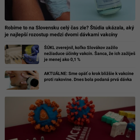
Robíme to na Slovensku celý čas zle? Štúdia ukázala, aký
je najlepší rozostup medzi dvomi dávkami vakcíny
ŠÚKL zverejnil, koľko Slovákov zažilo
nežiaduce účinky vakcín. Šanca, že ich zažiješ
je menej ako 0,1 %
AKTUÁLNE: Sme opäť o krok bližšie k vakcíne
proti rakovine. Dnes bola podaná prvá dávka