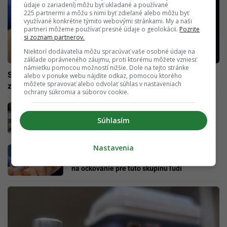
údaje o zariadení) môžu byť ukladané a používané
225 partnermi a môžu s nimi byť zdieľané alebo môžu byť
využívané konkrétne týmito webovými stránkami. My a naši
partneri môžeme používať presné údaje o geolokácii.
Pozrite
si zoznam partnerov.
Niektorí dodávatelia môžu spracúvať vaše osobné údaje na
základe oprávneného záujmu, proti ktorému môžete vzniesť
námietku pomocou možností nižšie. Dole na tejto stránke
Si už zaočkovaný? Prvá dávka vakcíny proti COVID-19
alebo v ponuke webu nájdite odkaz, pomocou ktorého
môžete spravovať alebo odvolať súhlas v nastaveniach
zníži riziko nákazy v domácnosti až o 50 %
ochrany súkromia a súborov cookie.
Úrad sa pomýlil. 14-dňová karanténa sa pre
ľudí prichádzajúcich zo zahraničia neruší
Súhlasím
Nastavenia
AKTUÁLNE: Bývaš v Bratislave? Mesto
rozširuje možnosť zapísať sa ako náhradník
na očkovanie pre túto skupinu ľudí