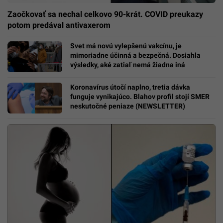
Zaočkovať sa nechal celkovo 90-krát. COVID preukazy
potom predával antivaxerom
Svet má novú vylepšenú vakcínu, je
mimoriadne účinná a bezpečná. Dosiahla
výsledky, aké zatiaľ nemá žiadna iná
Koronavírus útočí naplno, tretia dávka
funguje vynikajúco. Blahov profil stojí SMER
neskutočné peniaze (NEWSLETTER)