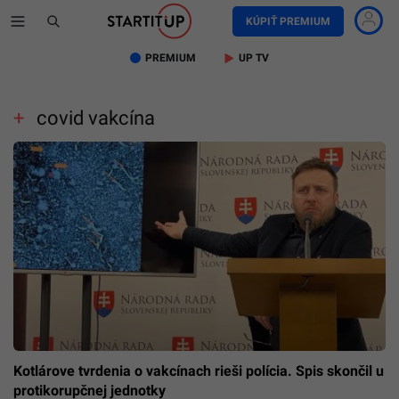
KÚPIŤ PREMIUM
PREMIUM
UP TV
covid vakcína
Kotlárove tvrdenia o vakcínach rieši polícia. Spis skončil u
protikorupčnej jednotky