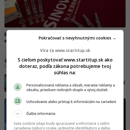
Brazílske mesto sa odhodlalo na radikálne riešenie
Pokračovať s nevyhnutnými cookies →
epidémie koronavírusu. Výsledky sú ohromujúce
Víta ťa www.startitup.sk
OČKOMAT si mohol 18-ročných zameniť za
118-ročných, informujú Dáta bez pátosu
S cieľom poskytovať www.startitup.sk ako
doteraz, podľa zákona potrebujeme tvoj
súhlas na:
Alex Wortex naletela. Zaočkovaní proti
COVID-19 nemôžu ovplyvniť tvoj menštruačný
Personalizovaná reklama a obsah, meranie reklamy a
cyklus
obsahu, prieskum cieľových skupín a vývoj služieb
Uchovávanie alebo prístup k informáciám na zariadení
Ďalšie informácie
Vaše osobné údaje budú spracúvané a informácie z vášho
zariadenia (súbory cookie, jedinečné identifikátory a ďalšie