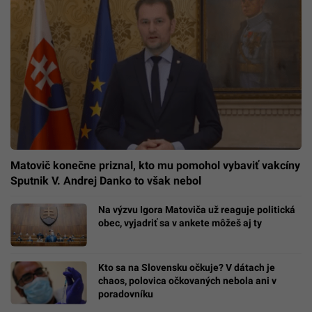
Matovič konečne priznal, kto mu pomohol vybaviť vakcíny
Sputnik V. Andrej Danko to však nebol
Na výzvu Igora Matoviča už reaguje politická
obec, vyjadriť sa v ankete môžeš aj ty
Kto sa na Slovensku očkuje? V dátach je
chaos, polovica očkovaných nebola ani v
poradovníku