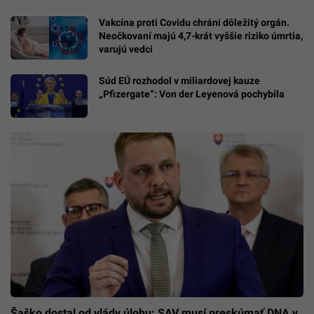
Vakcína proti Covidu chráni dôležitý orgán.
Neočkovaní majú 4,7-krát vyššie riziko úmrtia,
varujú vedci
Súd EÚ rozhodol v miliardovej kauze
„Pfizergate“: Von der Leyenová pochybila
Šaško dostal od vlády úlohu: SAV musí preskúmať DNA v