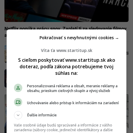
Netflix ponúka prácu snov. Zaplatí ti za sledovanie filmov
a seriálov
Pokračovať s nevyhnutnými cookies →
Baľ kufre a utekaj. Spoločnosť ti zaplatí viac
Víta ťa www.startitup.sk
ako 50 000 € za pol roka presedeného na pláži
pod mexickým slnkom
S cieľom poskytovať www.startitup.sk ako
doteraz, podľa zákona potrebujeme tvoj
Jack Ma ti radí, čo by si mal študovať, ak
súhlas na:
chceš mať dobre platenú prácu
Personalizovaná reklama a obsah, meranie reklamy a
obsahu, prieskum cieľových skupín a vývoj služieb
Uchovávanie alebo prístup k informáciám na zariadení
Ďalšie informácie
Vaše osobné údaje budú spracúvané a informácie z vášho
zariadenia (súbory cookie, jedinečné identifikátory a ďalšie