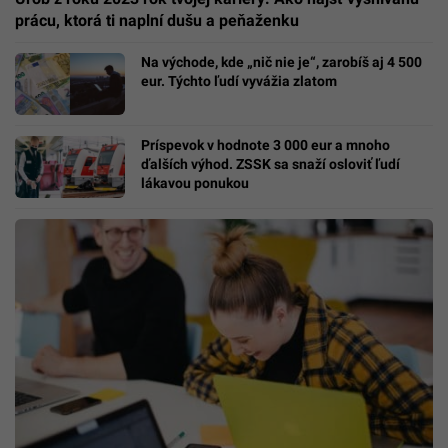
prácu, ktorá ti naplní dušu a peňaženku
Na východe, kde „nič nie je“, zarobíš aj 4 500
eur. Týchto ľudí vyvážia zlatom
Príspevok v hodnote 3 000 eur a mnoho
ďalších výhod. ZSSK sa snaží osloviť ľudí
lákavou ponukou