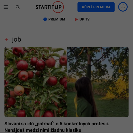
KÚPIŤ PREMIUM
PREMIUM
UP TV
job
Slováci sa idú „potrhať“ o 5 konkrétnych profesií.
Nenájdeš medzi nimi žiadnu klasiku