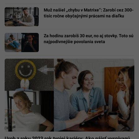
Muž našiel „chybu v Matrixe“: Zarobí cez 300-
tisíc ročne obyčajnými prácami na diaľku
Za hodinu zarobíš 30 eur, no aj stovky. Toto sú
najpodivnejšie povolania sveta
Urob z roku 2023 rok tvojej kariéry: Ako nájsť vysnívanú