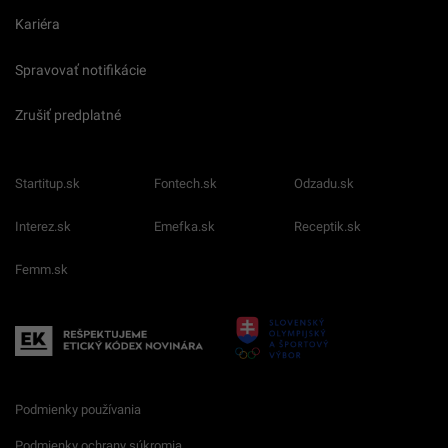
Kariéra
Spravovať notifikácie
Zrušiť predplatné
Startitup.sk
Fontech.sk
Odzadu.sk
Interez.sk
Emefka.sk
Receptik.sk
Femm.sk
Podmienky používania
Podmienky ochrany súkromia