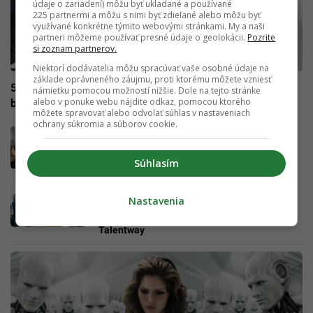
údaje o zariadení) môžu byť ukladané a používané
225 partnermi a môžu s nimi byť zdieľané alebo môžu byť
využívané konkrétne týmito webovými stránkami. My a naši
partneri môžeme používať presné údaje o geolokácii.
Pozrite
si zoznam partnerov.
Niektorí dodávatelia môžu spracúvať vaše osobné údaje na
základe oprávneného záujmu, proti ktorému môžete vzniesť
5 dôkazov, že denná rutina v práci je niekedy ako život v
námietku pomocou možností nižšie. Dole na tejto stránke
alebo v ponuke webu nájdite odkaz, pomocou ktorého
blázinci
môžete spravovať alebo odvolať súhlas v nastaveniach
ochrany súkromia a súborov cookie.
Korporácia vs. startup: Práve tam, kde
očakávaš peklo, môže byť nakoniec raj
Súhlasím
Študenti na Slovensku majú veľké množstvo
Nastavenia
možností, ako zlepšiť úroveň svojho
vzdelania. Jednou z nich je program
Talentway