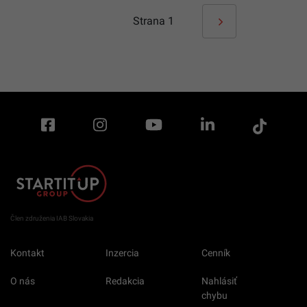
Strana
1
Člen združenia IAB Slovakia
Kontakt
Inzercia
Cenník
O nás
Redakcia
Nahlásiť
chybu